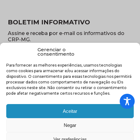
BOLETIM INFORMATIVO
Assine e receba por e-mail os informativos do
CRP-MG.
Gerenciar o
Nome
consentimento
(obrigatório)
Para fornecer as melhores experiências, usamos tecnologias
E-
como cookies para armazenar e/ou acessar informações do
mail
dispositivo. O consentimento para essas tecnologias nos permitirá
(obrigatório)
processar dados como comportamento de navegação ou IDs
Sub
exclusivos neste site. Não consentir ou retirar o consentimento
região
pode afetar negativamente certos recursos e funções.
(obrigatório)
Aceitar
Negar
(abre em nova ja
Ver preferências