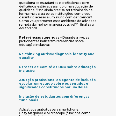
questiona se estudantes e profissionais com
deficiência estão acessando uma educação de
qualidade. “Isso ainda precisa ser trabalhado de
forma mais clara pelas instituições: como vou
garantir o acesso a um aluno com deficiência?
Como vou promover esse ambiente de atividade
remota da melhor maneira possível?”, finaliza a
doutoranda.
Referências sugeridas
– Durante a live, as
participantes indicaram referências sobre
educação inclusiva:
Re-thinking autism: diagnosis, identity and
(abre em nova janela)
equality
Parecer de Comitê da ONU sobre educação
(abre em nova janela)
inclusiva
Atuação profissional do agente de inclusão
escolar: um estudo sobre os sentidos e
(abre em nova j
significados constituídos por um deles
Inclusão de estudantes com diferenças
(abre em nova janela)
funcionais
Aplicativos gratuitos para smartphone:
Cozy Magnifier e Microscope (funciona como