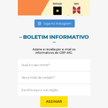
(abre em nova janela)
(abre em nova janela)
Siga no Instagram
– BOLETIM INFORMATIVO
–
Assine e receba por e-mail os
informativos do CRP-MG.
Nome
(obrigatório)
E-
mail
(obrigatório)
Sub
região
(obrigatório)