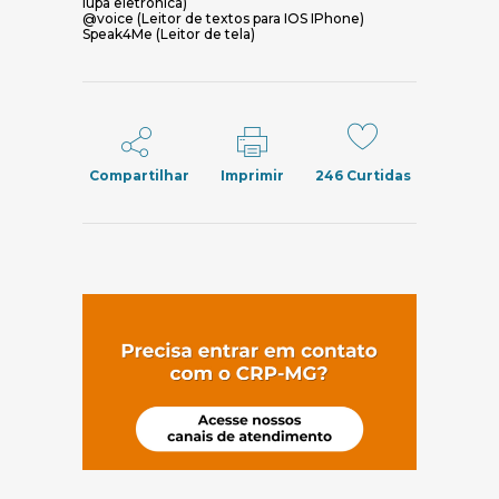
lupa eletrônica)
@voice (Leitor de textos para IOS IPhone)
Speak4Me (Leitor de tela)
Compartilhar
Imprimir
246
Curtidas
(abre em nov