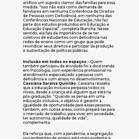
artifício um suposto clamor das famílias para essa
medida. “Isso não está como demanda de
familiares em nenhuma Conferência de Direitos
de Pessoas com Deficiência, em nenhuma das
Conferências Nacionais de Educação, não faz
parte dos estudos produzidos em Educação e
Educação Especial”, completa Biancha. Nesse
sentido, ela fala da importância de se ter
coletivos de estudantes com deficiência nas
redes de ensino como um grupo que pode
reivindicar seus direitos e participar da produção
e sustentação de políticas públicas.
Inclusão em todos os espaços
– Quem
também participou da atividade foi a doutoranda
em Psicologia, com experiência profissional no
atendimento especializado a pessoas com
deficiência e com atraso no desenvolvimento,
Cassiana Saraiva Quintão
. Cassiana ressalta
que a educação inclusiva perpassa todos os
níveis, desde a criança até alguém que está na
pós-graduação. “Quando se pensa em uma
educação inclusiva, o objetivo é garantir a
igualdade de oportunidade para essas pessoas,
também, em outras áreas, como prepará-las para
o mercado de trabalho, para viver em sociedade,
ter autonomia, qualidade de vida”,
complementa.
Ela reforça que, com a pandemia, a segregação
nos ambientes de ensino está mais evidente e