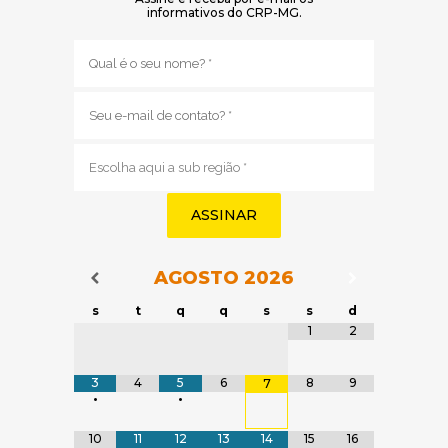
informativos do CRP-MG.
Nome
(obrigatório)
E-
mail
(obrigatório)
Sub
região
(obrigatório)
AGOSTO
2026
Navegação do Calendário
Navegação
Navegação do Calendário
s
t
q
q
s
s
d
Tabela de dados
1
2
3
4
5
6
8
9
7
•
•
10
11
12
13
14
15
16