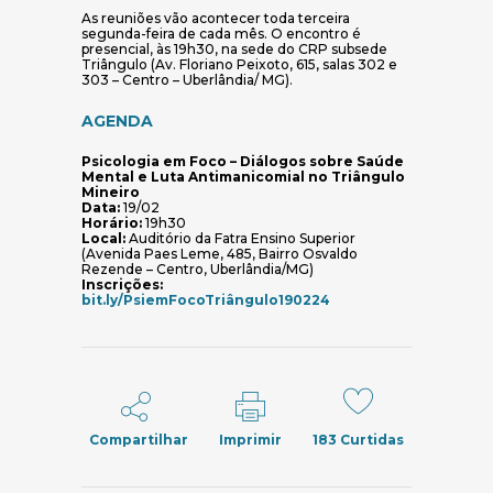
As reuniões vão acontecer toda terceira
segunda-feira de cada mês. O encontro é
presencial, às 19h30, na sede do CRP subsede
Triângulo (Av. Floriano Peixoto, 615, salas 302 e
303 – Centro – Uberlândia/ MG).
AGENDA
Psicologia em Foco – Diálogos sobre Saúde
Mental e Luta Antimanicomial no Triângulo
Mineiro
Data:
19/02
Horário:
19h30
Local:
Auditório da Fatra Ensino Superior
(Avenida Paes Leme, 485, Bairro Osvaldo
Rezende – Centro, Uberlândia/MG)
Inscrições:
(abre em nova janela)
bit.ly/PsiemFocoTriângulo190224
Compartilhar
Imprimir
183
Curtidas