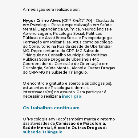
A mediação será realizada por:
Hygor Cirino Alves
(CRP-04/47.170) – Graduado
em Psicologia. Possui especialização em Saúde
Mental; Dependência Química, Neurociências e
Aprendizagem; Psicologia Social; Políticas
Públicas de Assistência Social e Psicopedagogia.
Formação em Psicanálise. Atua como psicólogo
do Consultório na Rua da cidade de Uberlândia-
MG. Representante do CRP-MG Subsede
Triângulo no Conselho Municipal de Políticas
Públicas Sobre Drogas de Uberlândia-MG.
Coordenador da Comissão de Orientação em
Psicologia, Saúde Mental, Álcool e Outras Drogas
do CRP-MG na Subsede Triângulo.
O encontro é gratuito e aberto a psicólogas(os),
estudantes de Psicologia e demais
interessadas(os) no assunto. Para participar é
(abre em nova janela)
necessário realizar a
inscrição
.
Os trabalhos continuam
O ‘Psicologia em Foco’ também marca o retorno
das atividades da
Comissão de Psicologia,
Saúde Mental, Álcool e Outras Drogas
da
(abre em nova janela)
subsede Triângulo
.