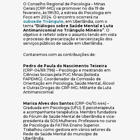
O Conselho Regional de Psicologia – Minas
Gerais (CRP-MG) vai promover no dia 19 de
fevereiro, às 19h30, a estreia do Psicologia em
Foco em 2024. O encontro ocorrerá na
(abre em nova janela)
subsede Triângulo
, em Uberlândia, com o
tema
“Diálogos sobre Saúde Mental e Luta
Antimanicomial no Triângulo Mineiro”
. O
objetivo é refletir sobre o assunto tendo em vista
o processo de precarização e terceirização dos
serviços públicos de saúde em Uberlândia.
Contaremos com as contribuições de:
Pedro de Paula do Nascimento Teixeira
(CRP-04/69.796) – Psicólogo e mestrando em
Ciências Sociais pela PUC Minas (bolsista
FAPEMIG). Coordenador da Comissão de
Orientação em Psicologia, Saúde Mental, Álcool
e Outras Drogas do CRP-MG. Militante da Luta
Antimanicomial.
Marisa Alves dos Santos
(CRP-04/10.444) –
Graduada em Psicologia (UFU). É psicoterapeuta
e acompanhante terapêutica. Membro fundadora
do Fórum de Saúde Mental de Uberlândia e vice-
presidenta da SOS Mulheres. Professora no curso
de Psicologia da FATRA Ensino Superior.
Trabalhou como gestora em vários setores da
Rede de Saúde Mental do município de
Uberlândia.