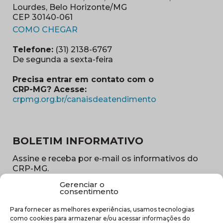
Lourdes, Belo Horizonte/MG
CEP 30140-061
(abre em nova janela)
COMO CHEGAR
Telefone:
(31) 2138-6767
De segunda a sexta-feira
Precisa entrar em contato com o
CRP-MG? Acesse:
(abre em nova ja
crpmg.org.br/canaisdeatendimento
BOLETIM INFORMATIVO
Assine e receba por e-mail os informativos do
CRP-MG.
Gerenciar o
Nome
consentimento
(obrigatório)
Para fornecer as melhores experiências, usamos tecnologias
E-
como cookies para armazenar e/ou acessar informações do