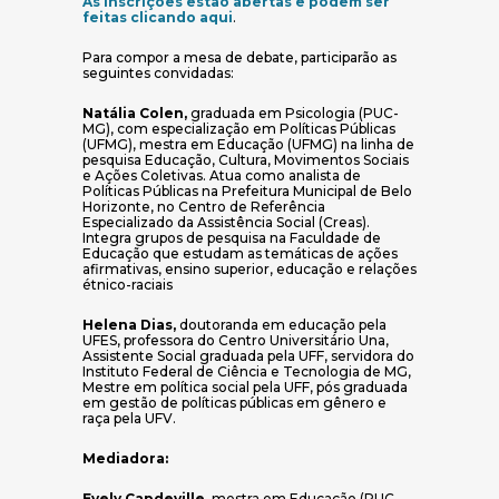
As inscrições estão abertas e podem ser
(abre em nova janela)
feitas clicando aqui
.
Para compor a mesa de debate, participarão as
seguintes convidadas:
Natália Colen,
graduada em Psicologia (PUC-
MG), com especialização em Políticas Públicas
(UFMG), mestra em Educação (UFMG) na linha de
pesquisa Educação, Cultura, Movimentos Sociais
e Ações Coletivas. Atua como analista de
Políticas Públicas na Prefeitura Municipal de Belo
Horizonte, no Centro de Referência
Especializado da Assistência Social (Creas).
Integra grupos de pesquisa na Faculdade de
Educação que estudam as temáticas de ações
afirmativas, ensino superior, educação e relações
étnico-raciais
Helena Dias,
doutoranda em educação pela
UFES, professora do Centro Universitário Una,
Assistente Social graduada pela UFF, servidora do
Instituto Federal de Ciência e Tecnologia de MG,
Mestre em política social pela UFF, pós graduada
em gestão de políticas públicas em gênero e
raça pela UFV.
Mediadora:
Evely Capdeville,
mestra em Educação (PUC-