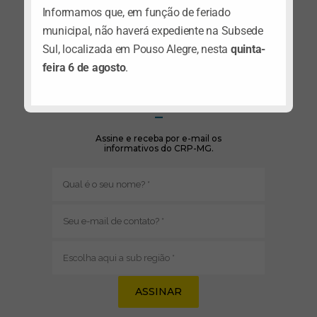
Informamos que, em função de feriado
municipal, não haverá expediente na Subsede
(abre em nova janela)
Sul, localizada em Pouso Alegre, nesta
quinta-
(abre em nova janela)
Siga no Instagram
feira 6 de agosto
.
– BOLETIM INFORMATIVO
–
Assine e receba por e-mail os
informativos do CRP-MG.
Nome
(obrigatório)
E-
mail
(obrigatório)
Sub
região
(obrigatório)