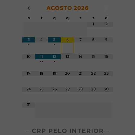
AGOSTO
2026
Navegação do Calendário
Navegação
Navegação do Calendário
s
t
q
q
s
s
d
Tabela de dados
1
2
3
4
5
7
8
9
6
•
•
10
11
12
13
14
15
16
•
•
•
17
18
19
20
21
22
23
24
25
26
27
28
29
30
31
– CRP PELO INTERIOR –