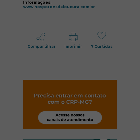
Informações:
(abre em nova janela
www.nosporoesdaloucura.com.br
Compartilhar
Imprimir
7
Curtidas
(abre em nov