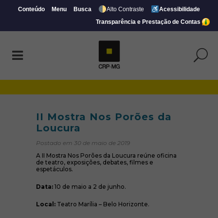
Conteúdo
Menu
Busca
Alto Contraste
Acessibilidade
Transparência e Prestação de Contas
II Mostra Nos Porões da Loucura | CRP-M
II Mostra Nos Porões da
Loucura
Postado em 30 de maio de 2019
A II Mostra Nos Porões da Loucura reúne oficina
de teatro, exposições, debates, filmes e
espetáculos.
Data:
10 de maio a 2 de junho.
Local:
Teatro Marília – Belo Horizonte.