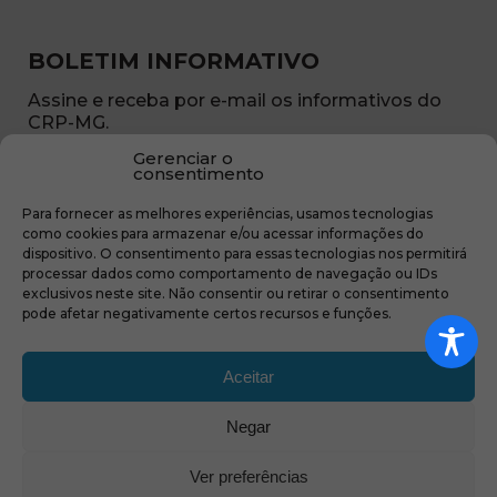
BOLETIM INFORMATIVO
Assine e receba por e-mail os informativos do
CRP-MG.
Gerenciar o
Nome
consentimento
(obrigatório)
Para fornecer as melhores experiências, usamos tecnologias
E-
como cookies para armazenar e/ou acessar informações do
mail
dispositivo. O consentimento para essas tecnologias nos permitirá
(obrigatório)
processar dados como comportamento de navegação ou IDs
Sub
exclusivos neste site. Não consentir ou retirar o consentimento
região
pode afetar negativamente certos recursos e funções.
(obrigatório)
Aceitar
Negar
(abre em nova ja
Ver preferências