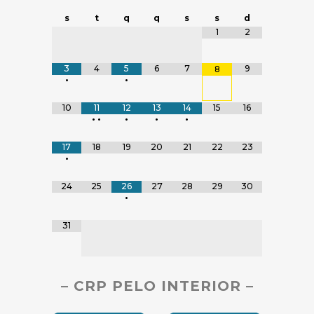
Navegação do Calendário
s
t
q
q
s
s
d
Tabela de dados
1
2
3
4
5
6
7
9
8
•
•
10
11
12
13
14
15
16
•
•
•
•
•
17
18
19
20
21
22
23
•
24
25
26
27
28
29
30
•
31
– CRP PELO INTERIOR –