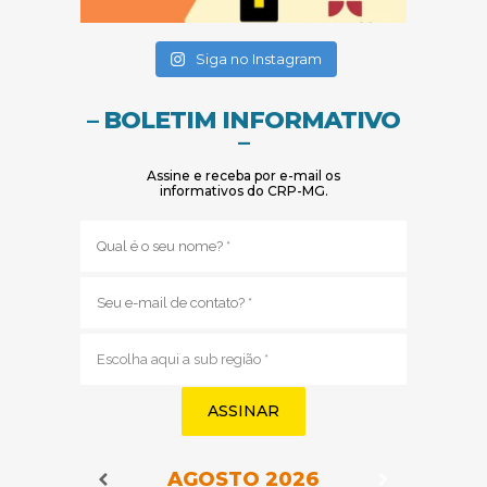
(abre em nova janela)
(abre em nova janela)
Siga no Instagram
– BOLETIM INFORMATIVO
–
Assine e receba por e-mail os
informativos do CRP-MG.
Nome
(obrigatório)
E-
mail
(obrigatório)
Sub
região
(obrigatório)
AGOSTO
2026
Navegação do Calendário
Navegação