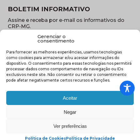
BOLETIM INFORMATIVO
Assine e receba por e-mail os informativos do
CRP-MG.
Gerenciar o
Nome
consentimento
(obrigatório)
Para fornecer as melhores experiências, usamos tecnologias
E-
como cookies para armazenar e/ou acessar informações do
mail
dispositivo. O consentimento para essas tecnologias nos permitirá
(obrigatório)
processar dados como comportamento de navegação ou IDs
Sub
exclusivos neste site. Não consentir ou retirar o consentimento
região
pode afetar negativamente certos recursos e funções.
(obrigatório)
Aceitar
Negar
(abre em nova ja
Ver preferências
Política de Cookies
Política de Privacidade