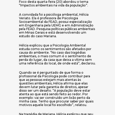
Foco desta quarta-feira (20) abordou o tema
“Impactos ambientais na vida da população”.
A convidada foi a psicóloga ambiental, Hélcia
Veriato. Ela é professora de Psicologia
Socioambiental da FEAD, possui especialização
em Engenharia pela UEMG e em Administração
pela FEAD. Pesquisa políticas públicas ambientais
em Minas Gerais e está desenvolvendo um
estudo do caso Mariana.
Hélcia explicou que a Psicologia Ambiental
estuda como os sentimentos são afetados por
causa do ambiente. “No caso das tragédias
ambientais, o mais comum é o sentimento de
perda do lugar, da casa que deixa a vítima sem
uma referência do local, de onde está”, declarou.
Quando se é perguntado de que forma o
profissional da Psicologia pode contribuir para
que as pessoas estejam mais atentas às
questões ambientais, Hélcia afirma que elas
devem lutar pela garantia de direitos, apesar
disso ser um desafio. “A população deve estar
atenta ao que está sendo feito ao redor. Por
exemplo: vai ser construído um lixão perto da
minha casa. Tenho que procurar saber por quais
motivos aquele local foi escolhido”, relatou.
Na tragédia de Mariana, Hélcia explicou que seu