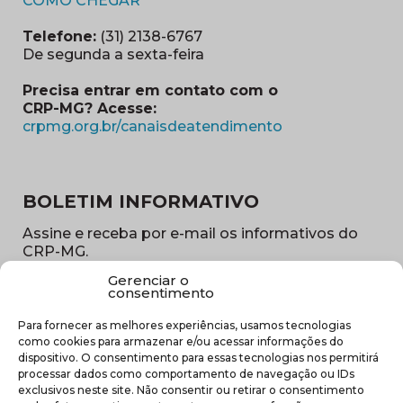
COMO CHEGAR
Telefone:
(31) 2138-6767
De segunda a sexta-feira
Precisa entrar em contato com o
CRP-MG? Acesse:
(abre em nova ja
crpmg.org.br/canaisdeatendimento
BOLETIM INFORMATIVO
Assine e receba por e-mail os informativos do
CRP-MG.
Gerenciar o
Nome
consentimento
(obrigatório)
Para fornecer as melhores experiências, usamos tecnologias
E-
como cookies para armazenar e/ou acessar informações do
mail
dispositivo. O consentimento para essas tecnologias nos permitirá
(obrigatório)
processar dados como comportamento de navegação ou IDs
Sub
exclusivos neste site. Não consentir ou retirar o consentimento
região