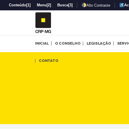
Conteúdo
[1]
Menu
[2]
Busca
[3]
Ac
Alto Contraste
INICIAL
O CONSELHO
LEGISLAÇÃO
SERV
Manifesto da Frente Mineira
CONTATO