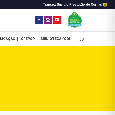
Transparência e Prestação de Contas
(abre em nova 
NICAÇÃO
CREPOP
BIBLIOTECA/CDI
nutenção dos vetos à lei do