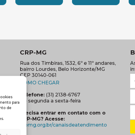
LESTE
SUBSEDE NORTE
SUBSEDE SUDES
S
CRP-MG
B
Rua dos Timbiras, 1532, 6º e 11º andares,
A
bairro Lourdes, Belo Horizonte/MG
i
CEP 30140-061
N
(abre em nova janela)
(o
COMO CHEGAR
E
Telefone:
(31) 2138-6767
cookies
m
re em nova janela)
De segunda a sexta-feira
imento para
(o
S
nto de
Precisa entrar em contato com o
r
CRP-MG? Acesse:
s.
(o
(abre em no
crpmg.org.br/canaisdeatendimento