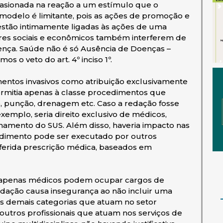
ocasionada na reação a um estímulo que o
 modelo é limitante, pois as ações de promoção e
estão intimamente ligadas às ações de uma
ores sociais e econômicos também interferem de
oença. Saúde não é só Ausência de Doenças –
os o veto do art. 4º inciso 1º.
mentos invasivos como atribuição exclusivamente
rmitia apenas à classe procedimentos que
o, punção, drenagem etc. Caso a redação fosse
xemplo, seria direito exclusivo de médicos,
onamento do SUS. Além disso, haveria impacto nas
edimento pode ser executado por outros
eferida prescrição médica, baseados em
, apenas médicos podem ocupar cargos de
redação causa insegurança ao não incluir uma
 As demais categorias que atuam no setor
utros profissionais que atuam nos serviços de