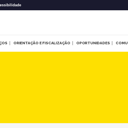
essibilidade
IÇOS
ORIENTAÇÃO E FISCALIZAÇÃO
OPORTUNIDADES
COMU
 em Defesa da Saúde pela ma