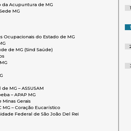
o da Acupuntura de MG
b Sede MG
tas Ocupacionais do Estado de MG
 MG
úde de MG (Sind Saúde)
os
 MG
MG
al de MG – ASSUSAM
opeba – APAP MG
Minas Gerais
C MG – Coração Eucarístico
sidade Federal de São João Del Rei