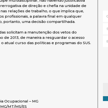
pe multidisciplinar, não havendo justificativa
errogativa de direção e chefia na unidade de
nas relações de trabalho, o que implica que,
profissionais, a palavra final em qualquer
o, portanto, uma decisão compartilhada.
adas solicitam a manutenção dos vetos do
lho de 2013, de maneira a resguardar o acesso
e o atual curso das políticas e programas do SUS.
Ta
pia Ocupacional – MG
e MG/MT/MS/ES