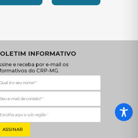
TE
UBSEDE SUL
SUBSEDE TRIANGULO
OLETIM INFORMATIVO
ssine e receba por e-mail os
nformativos do CRP-MG.
ome
brigatório)
-
ail
brigatório)
ub
egião
brigatório)
va janela)