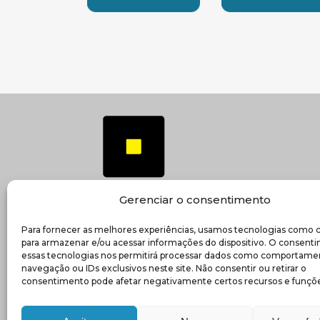
SUBSEDE CENTRO OESTE
SUBSEDE 
Gerenciar o consentimento
Para fornecer as melhores experiências, usamos tecnologias como 
(ab
Transparência e prestação de contas
para armazenar e/ou acessar informações do dispositivo. O consent
essas tecnologias nos permitirá processar dados como comportame
navegação ou IDs exclusivos neste site. Não consentir ou retirar o
consentimento pode afetar negativamente certos recursos e funçõe