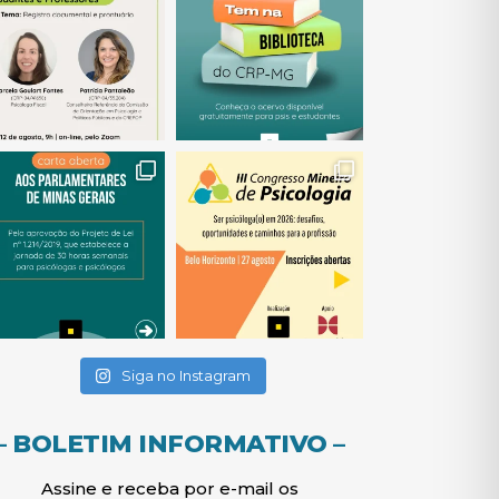
(abre em nova janela)
(abre em nova janela)
(abre em nova janela)
(abre em nova janela)
(abre em nova janela)
Siga no Instagram
– BOLETIM INFORMATIVO –
Assine e receba por e-mail os