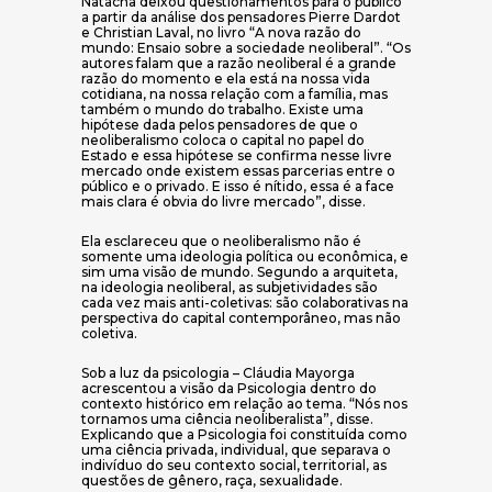
Natacha deixou questionamentos para o público
a partir da análise dos pensadores Pierre Dardot
e Christian Laval, no livro “A nova razão do
mundo: Ensaio sobre a sociedade neoliberal”. “Os
autores falam que a razão neoliberal é a grande
razão do momento e ela está na nossa vida
cotidiana, na nossa relação com a família, mas
também o mundo do trabalho. Existe uma
hipótese dada pelos pensadores de que o
neoliberalismo coloca o capital no papel do
Estado e essa hipótese se confirma nesse livre
mercado onde existem essas parcerias entre o
público e o privado. E isso é nítido, essa é a face
mais clara é obvia do livre mercado”, disse.
Ela esclareceu que o neoliberalismo não é
somente uma ideologia política ou econômica, e
sim uma visão de mundo. Segundo a arquiteta,
na ideologia neoliberal, as subjetividades são
cada vez mais anti-coletivas: são colaborativas na
perspectiva do capital contemporâneo, mas não
coletiva.
Sob a luz da psicologia – Cláudia Mayorga
acrescentou a visão da Psicologia dentro do
contexto histórico em relação ao tema. “Nós nos
tornamos uma ciência neoliberalista”, disse.
Explicando que a Psicologia foi constituída como
uma ciência privada, individual, que separava o
indivíduo do seu contexto social, territorial, as
questões de gênero, raça, sexualidade.