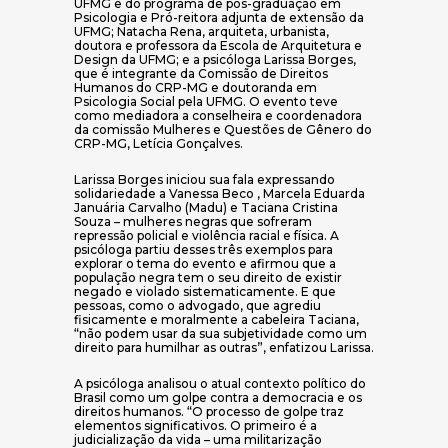
UFMG e do programa de pós-graduação em
Psicologia e Pró-reitora adjunta de extensão da
UFMG; Natacha Rena, arquiteta, urbanista,
doutora e professora da Escola de Arquitetura e
Design da UFMG; e a psicóloga Larissa Borges,
que é integrante da Comissão de Direitos
Humanos do CRP-MG e doutoranda em
Psicologia Social pela UFMG. O evento teve
como mediadora a conselheira e coordenadora
da comissão Mulheres e Questões de Gênero do
CRP-MG, Letícia Gonçalves.
Larissa Borges iniciou sua fala expressando
solidariedade a Vanessa Beco , Marcela Eduarda
Januária Carvalho (Madu) e Taciana Cristina
Souza – mulheres negras que sofreram
repressão policial e violência racial e física. A
psicóloga partiu desses três exemplos para
explorar o tema do evento e afirmou que a
população negra tem o seu direito de existir
negado e violado sistematicamente. E que
pessoas, como o advogado, que agrediu
fisicamente e moralmente a cabeleira Taciana,
“não podem usar da sua subjetividade como um
direito para humilhar as outras”, enfatizou Larissa.
A psicóloga analisou o atual contexto político do
Brasil como um golpe contra a democracia e os
direitos humanos. “O processo de golpe traz
elementos significativos. O primeiro é a
judicialização da vida – uma militarização