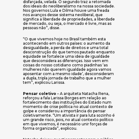
disfarçada, velada. O segundo traz a retomada
dos ideais do neoliberalismo na nossa sociedade.
Nos governos Lula e Dilma houve uma freada
nos avanços desse sistema neoliberal, que
significa a liberdade de propriedades, a liberdade
de mercado, ou seja, o mercado é livre, mas as
pessoas não”, disse.
“O que vivemos hoje no Brasil também esta
acontecendo em outros países: o aumento da
desigualdade, a perda de direitos e uma total
desconstrução do que temos pautado enquanto
equidade se fortalece uma ideia de igualdade
que desconsidera as diferenças. Isso vem em
coisas do nosso cotidiano como piadinhas ‘as
mulheres não querem igualdade agora vamos
aposentar com a mesmo idade’, desconsideram
a dupla, tripla jornada de trabalho que a mulher
tem”, explicou Larissa.
Pensar coletivo
– A arquiteta Natacha Rena,
reforçou a fala Larissa Borges em relação ao
fortalecimento das instituições do Estado num
momento de crise política no atual contexto de
golpe e considerou a importância do pensar
coletivamente. “Um ativista ir para luta sozinho é
um grande risco, pois, no atual contexto político
em que vivemos, é necessário unir forças de
forma organizada”, explicou.