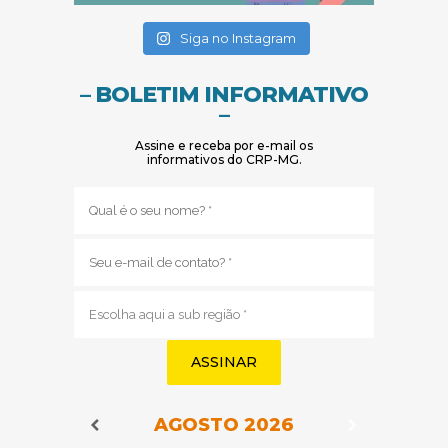
(abre em nova janela)
(abre em nova janela)
Siga no Instagram
– BOLETIM INFORMATIVO
–
Assine e receba por e-mail os
informativos do CRP-MG.
Nome
(obrigatório)
E-
mail
(obrigatório)
Sub
região
(obrigatório)
AGOSTO
2026
Navegação do Calendário
Navegação
Navegação do Calendário