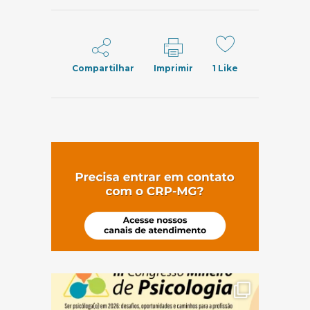
Compartilhar
Imprimir
1
Like
(abre em nov