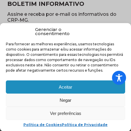
BOLETIM INFORMATIVO
Assine e receba por e-mail os informativos do
CRP-MG.
Gerenciar o
Nome
consentimento
(obrigatório)
Para fornecer as melhores experiências, usamos tecnologias
E-
como cookies para armazenar e/ou acessar informações do
mail
dispositivo. O consentimento para essas tecnologias nos permitirá
(obrigatório)
processar dados como comportamento de navegação ou IDs
Sub
exclusivos neste site. Não consentir ou retirar o consentimento
região
pode afetar negativamente certos recursos e funções.
(obrigatório)
Aceitar
Negar
(abre em nova ja
Ver preferências
Política de Cookies
Política de Privacidade