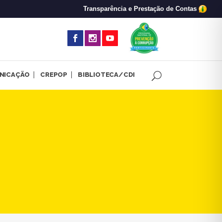
Transparência e Prestação de Contas
(abre em nova 
NICAÇÃO
CREPOP
BIBLIOTECA/CDI
 Kaiowá e de repúdio aos ass