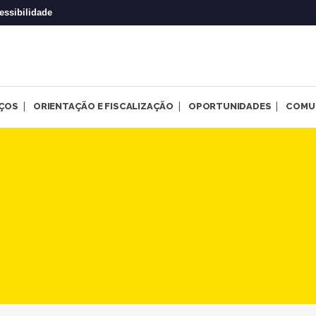
essibilidade
IÇOS
ORIENTAÇÃO E FISCALIZAÇÃO
OPORTUNIDADES
COMU
ariedade aos povos Guarani e