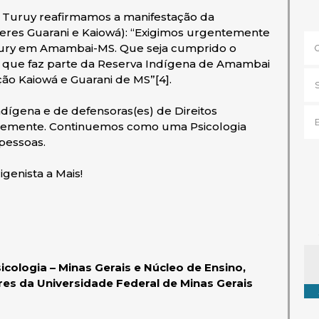
n Turuy reafirmamos a manifestação da
res Guarani e Kaiowá): “Exigimos urgentemente
jury em Amambai-MS. Que seja cumprido o
o, que faz parte da Reserva Indígena de Amambai
ão Kaiowá e Guarani de MS”[4].
ígena e de defensoras(es) de Direitos
nemente. Continuemos como uma Psicologia
 pessoas.
enista a Mais!
Ta
icologia – Minas Gerais e Núcleo de Ensino,
es da Universidade Federal de Minas Gerais