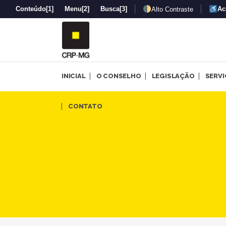
Conteúdo
[1]
Menu
[2]
Busca
[3]
Ac
Alto Contraste
INICIAL
O CONSELHO
LEGISLAÇÃO
SERV
Nota conjunta Nota de solid
CONTATO