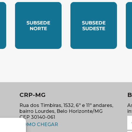
LESTE
SUBSEDE NORTE
SUBSEDE SUDES
S
CRP-MG
B
Rua dos Timbiras, 1532, 6º e 11º andares,
A
bairro Lourdes, Belo Horizonte/MG
i
CEP 30140-061
N
(abre em nova janela)
(o
COMO CHEGAR