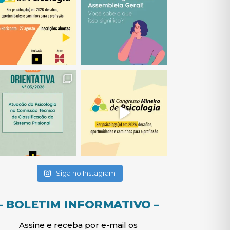
(abre em nova janela)
(abre em nova janela)
(abre em nova janela)
(abre em nova janela)
(abre em nova janela)
Siga no Instagram
– BOLETIM INFORMATIVO –
Assine e receba por e-mail os