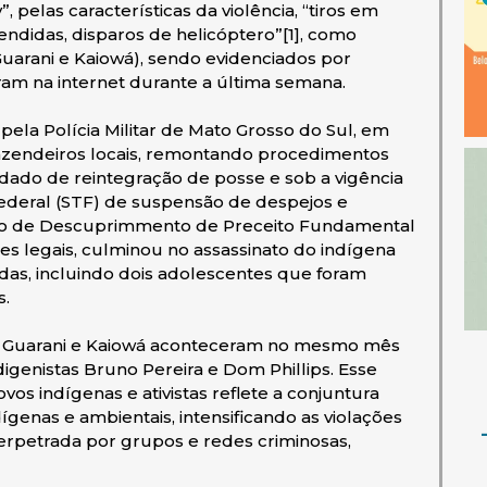
elas características da violência, “tiros em
endidas, disparos de helicóptero”[1], como
uarani e Kaiowá), sendo evidenciados por
ram na internet durante a última semana.
ela Polícia Militar de Mato Grosso do Sul, em
fazendeiros locais, remontando procedimentos
ndado de reintegração de posse e sob a vigência
deral (STF) de suspensão de despejos e
ão de Descuprimmento de Preceito Fundamental
s legais, culminou no assassinato do indígena
idas, incluindo dois adolescentes que foram
s.
s Guarani e Kaiowá aconteceram no mesmo mês
igenistas Bruno Pereira e Dom Phillips. Esse
os indígenas e ativistas reflete a conjuntura
ígenas e ambientais, intensificando as violações
perpetrada por grupos e redes criminosas,