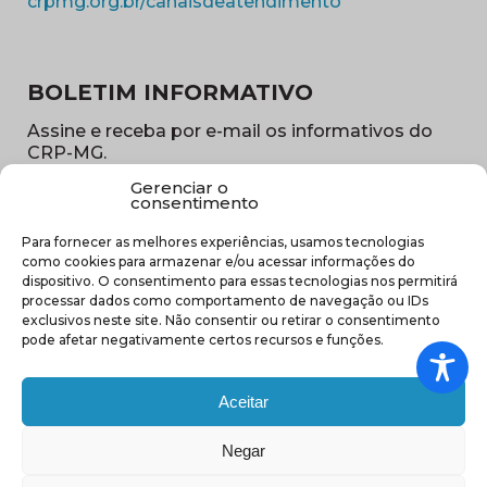
(abre em nova ja
crpmg.org.br/canaisdeatendimento
BOLETIM INFORMATIVO
Assine e receba por e-mail os informativos do
CRP-MG.
Gerenciar o
Nome
consentimento
(obrigatório)
Para fornecer as melhores experiências, usamos tecnologias
E-
como cookies para armazenar e/ou acessar informações do
mail
dispositivo. O consentimento para essas tecnologias nos permitirá
(obrigatório)
processar dados como comportamento de navegação ou IDs
Sub
exclusivos neste site. Não consentir ou retirar o consentimento
região
pode afetar negativamente certos recursos e funções.
(obrigatório)
Aceitar
Negar