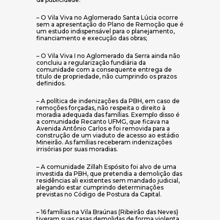
– O Vila Viva no Aglomerado Santa Lúcia ocorre
sem a apresentação do Plano de Remoção que é
um estudo indispensável para o planejamento,
financiamento e execução das obras;
– O Vila Viva I no Aglomerado da Serra ainda não
concluiu a regularização fundiária da
comunidade com a consequente entrega de
titulo de propriedade, não cumprindo os prazos
definidos.
– A política de indenizações da PBH, em caso de
remoções forçadas, não respeita o direito à
moradia adequada das famílias. Exemplo disso é
a comunidade Recanto UFMG, que ficava na
Avenida Antônio Carlos e foi removida para a
construção de um viaduto de acesso ao estádio
Mineirão. As famílias receberam indenizações
irrisórias por suas moradias.
– A comunidade Zillah Espósito foi alvo de uma
investida da PBH, que pretendia a demolição das
residências ali existentes sem mandado judicial,
alegando estar cumprindo determinações
previstas no Código de Postura da Capital.
– 16 famílias na Vila Braúnas (Ribeirão das Neves)
tiveram suas casas demolidas de forma violenta