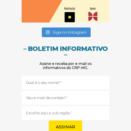
(abre em nova janela)
(abre em nova janela)
Siga no Instagram
– BOLETIM INFORMATIVO
–
Assine e receba por e-mail os
informativos do CRP-MG.
Nome
(obrigatório)
E-
mail
(obrigatório)
Sub
região
(obrigatório)