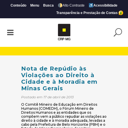
Conteúdo
Menu
Busca
Alto Contraste
Acessibilidade
Transparência e Prestação de Contas
Nota de Repúdio às Violações ao Direito 
Nota de Repúdio às
Violações ao Direito à
Cidade e à Moradia em
Minas Gerais
Postado em 17 de abril de 2013
O Comitê Mineiro de Educação em Direitos
Humanos (COMEDH), o Fórum Mineiro de
Direitos Humanos e as entidades que os
compõem vem a público repudiar as violações ao
direito à cidade e à moradia adequada, levadas a
cabo pela Prefeitura de Belo Horizonte (PBH) e o