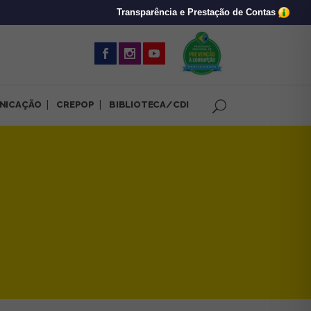
Transparência e Prestação de Contas
(abre em nova 
NICAÇÃO
CREPOP
BIBLIOTECA/CDI
amento em liberdade | CRP-M