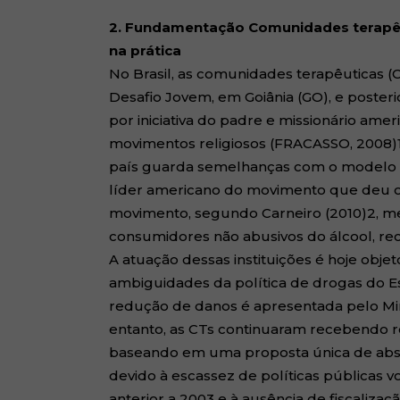
2. Fundamentação
Comunidades terapê
na prática
No Brasil, as comunidades terapêuticas 
Desafio Jovem, em Goiânia (GO), e poster
por iniciativa do padre e missionário am
movimentos religiosos (FRACASSO, 2008)1
país guarda semelhanças com o modelo d
líder americano do movimento que deu or
movimento, segundo Carneiro (2010)2, m
consumidores não abusivos do álcool, re
A atuação dessas instituições é hoje obje
ambiguidades da política de drogas do Es
redução de danos é apresentada pelo Mini
entanto, as CTs continuaram recebendo r
baseando em uma proposta única de abstin
devido à escassez de políticas públicas v
anterior a 2003 e à ausência de fiscalizaçã