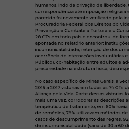
humanos, indo da privação de liberdade, to
correspondência até imposição religiosa 
parecido foi novamente verificado pela in
Procuradoria Federal dos Direitos do Ci
Prevenção e Combate à Tortura e o Consel
28 CTs em todo país e encontrou, de form
apontada no relatório anterior: instituições
incomunicabilidade, retenção de documen
ocorrência de internações involuntárias 
Público), co-habitação entre adultos e ado
precariedade na estrutura física, desresp
No caso específico de Minas Gerais, a Se
2015 a 2017 vistorias em todas as 74 CT
Aliança pela Vida. Parte dessas vistorias
mais uma vez, corroborar as descrições a
terapêutico de tratamento, em 60% havi
de remédios, 78% utilizavam métodos de
casos de descumprimento das regras, 92
de incomunicabilidade (varia de 30 a 60 