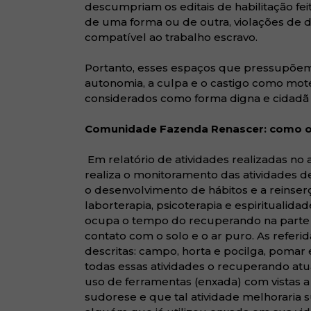
descumpriam os editais de habilitação fe
de uma forma ou de outra, violações de d
compatível ao trabalho escravo.
Portanto, esses espaços que pressupõem
autonomia, a culpa e o castigo como mo
considerados como forma digna e cidadã
Comunidade Fazenda Renascer: como o 
Em relatório de atividades realizadas no
realiza o monitoramento das atividades de 
o desenvolvimento de hábitos e a reinserçã
laborterapia, psicoterapia e espiritualida
ocupa o tempo do recuperando na parte d
contato com o solo e o ar puro. As referi
descritas: campo, horta e pocilga, pomar e
todas essas atividades o recuperando at
uso de ferramentas (enxada) com vistas a
sudorese e que tal atividade melhoraria