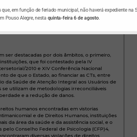
ntrole dos impulsos
;
incapacidade de
icits de percepção acerca da
que, em função de feriado municipal, não haverá expediente na 
4), entre outros. Além disso, seu estilo
em Pouso Alegre, nesta
quinta-feira 6 de agosto
.
om as normas morais e sociais vigentes,
 drogas as levaria a mentir, abandonar
 outras pessoas e, no limite, roubar.3
 ser destacadas por dois âmbitos, o primeiro,
nstituições, que foi contestado pela IV
ersetorial/2010 e XIV Conferência Nacional
to de que o Estado, ao financiar as CTs, entre
rio da Saúde de Atenção Integral aos Usuários de
 se utilizam de metodologias irreconciliáveis
iberdade e a redução de danos.
direitos humanos encontradas em vistorias
ntimanicomial e de Direitos Humanos, instituições
is da área da saúde e da assistência social, e o
as pelo Conselho Federal de Psicologia (CFP)4,
encontraram diversas violações de direitos