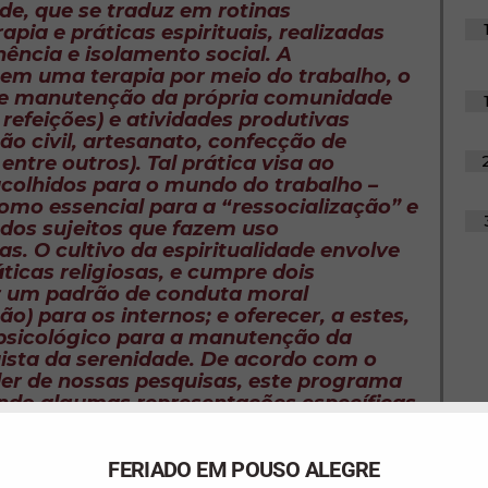
ade
, que se traduz em rotinas
rapia
e práticas
espirituais
, realizadas
ência e isolamento social. A
 em uma terapia por meio do trabalho, o
de manutenção da própria comunidade
 refeições) e atividades produtivas
ão civil, artesanato, confecção de
ntre outros). Tal prática visa ao
acolhidos para o mundo do trabalho –
omo essencial para a “ressocialização” e
 dos sujeitos que fazem uso
as. O cultivo da
espiritualidade
envolve
áticas religiosas, e cumpre dois
er um padrão de conduta moral
o) para os internos; e oferecer, a estes,
psicológico para a manutenção da
uista da
serenidade
. De acordo com o
er de nossas pesquisas, este programa
ndo algumas representações específicas
uário problemático de substâncias
estas representações, tal
pessoa
teria
FERIADO EM POUSO ALEGRE
tivas e comportamentais particulares,