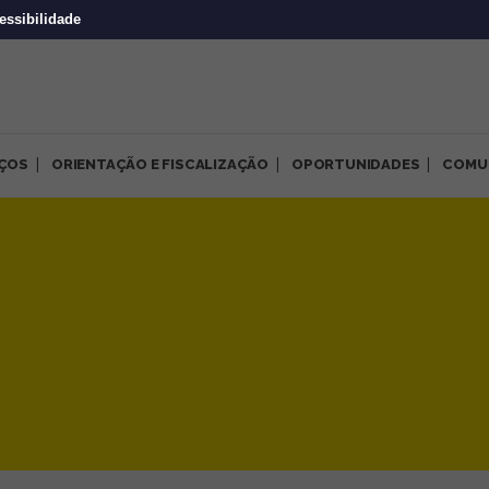
essibilidade
IÇOS
ORIENTAÇÃO E FISCALIZAÇÃO
OPORTUNIDADES
COMU
itos de mães e bebês ao trat