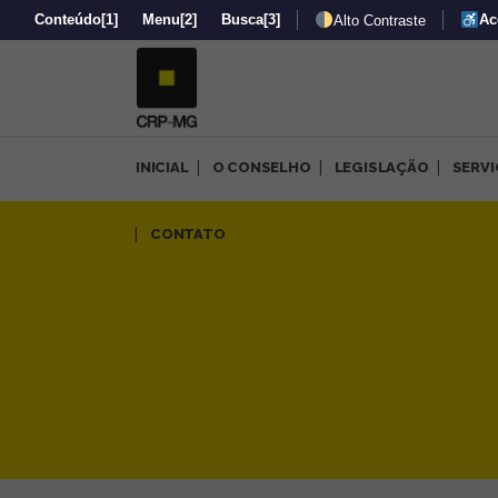
Conteúdo
[1]
Menu
[2]
Busca
[3]
Ac
Alto Contraste
INICIAL
O CONSELHO
LEGISLAÇÃO
SERV
Nota técnica conjunta: dire
CONTATO