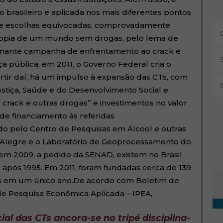
 brasileiro e aplicada nos mais diferentes pontos
de escolhas equivocadas, comprovadamente
 utopia de um mundo sem drogas, pelo lema de
armante campanha de enfrentamento ao crack e
 pública, em 2011, o Governo Federal cria o
rtir daí, há um impulso à expansão das CTs, com
ustiça, Saúde e do Desenvolvimento Social e
rack e outras drogas” e investimentos no valor
de financiamento às referidas
do pelo Centro de Pesquisas em Álcool e outras
o Alegre e o Laboratório de Geoprocessamento do
em 2009, a pedido da SENAD, existem no Brasil
 após 1995. Em 2011, foram fundadas cerca de 139
Ta
ões em um único ano.De acordo com Boletim de
o de Pesquisa Econômica Aplicada – IPEA,
ial das CTs ancora-se no tripé
disciplina-