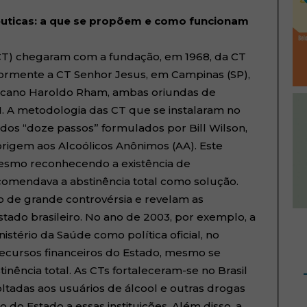
uticas: a que se propõem e como funcionam
(CT) chegaram com a fundação, em 1968, da CT
iormente a CT Senhor Jesus, em Campinas (SP),
ericano Haroldo Rham, ambas oriundas de
. A metodologia das CT que se instalaram no
os “doze passos” formulados por Bill Wilson,
igem aos Alcoólicos Anônimos (AA). Este
esmo reconhecendo a existência de
comendava a abstinência total como solução.
to de grande controvérsia e revelam as
tado brasileiro. No ano de 2003, por exemplo, a
stério da Saúde como política oficial, no
ecursos financeiros do Estado, mesmo se
ência total. As CTs fortaleceram-se no Brasil
oltadas aos usuários de álcool e outras drogas
o do Estado a essas instituições. Além disso, a