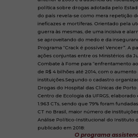
política sobre drogas adotada pelo Estado
do país revela-se como mera repetição 
ineficazes e mortíferas. Orientado pela
guerra às mesmas, de uma incisiva e al
se aproveitando do medo e da insegurança
Programa “Crack é possível Vencer”. A pa
ações conjuntas entre os Ministérios da J
Combate à Fome para “enfrentamento ao c
de R$ 4 bilhões até 2014, com o aumento 
instituições.Segundo o cadastro organiza
Drogas do Hospital das Clínicas de Port
Centro de Ecologia da UFRGS, elaborado 
1.963 CTs, sendo que 79% foram fundadas
CT no Brasil, maior número de instituiç
Análise Político-Institucional do Institut
publicado em 2018:
O programa assistenc