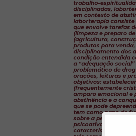
trabalho-espiritualid
disciplinadas,
laborte
em contexto de abstin
laborterapia
consiste
que envolve tarefas 
(limpeza e preparo de
(agricultura, construç
produtos para venda, e
disciplinamento dos 
condição entendida c
a “adequação social”
problemático de drog
orações, leituras e pr
objetivos: estabelec
(frequentemente cristã
amparo emocional e 
abstinência e a conq
que se pode depreend
tem como pano de fu
sobre a
pessoa
do us
psicoativas. Segundo 
características cogni