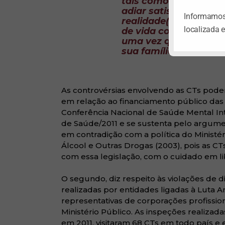
tais como
falta de co
adiar satisfações
;
déf
Informamos 
realidade
(De Leon, 201
localizada 
de vida conflitaria c
uma vez que o uso de
sua família, manipular
As controvérsias envolvendo as CTs podem
em relação ao financiamento público das i
Conferência Nacional de Saúde Mental Int
de Saúde/2011 e se sustenta pelo argumen
em contradição com a política do Ministé
Álcool e Outras Drogas (2003), pois as CTs
com essa legislação, com o cuidado em l
O segundo, diz respeito às violações de 
realizadas por entidades ligadas à Luta A
representativas de corporações profissiona
Ministério Público. As inspeções realizad
em 2011, visitaram 68 CTs em todo país e 