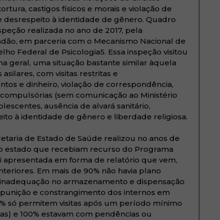
rtura, castigos físicos e morais e violação de
e desrespeito à identidade de gênero. Quadro
speção realizada no ano de 2017, pela
dadão, em parceria com o Mecanismo Nacional de
ho Federal de Psicologia5. Essa inspeção visitou
a geral, uma situação bastante similar àquela
 asilares, com visitas restritas e
tos e dinheiro, violação de correspondência,
e compulsórias (sem comunicação ao Ministério
lescentes, ausência de alvará sanitário,
eito à identidade de gênero e liberdade religiosa.
cretaria de Estado de Saúde realizou no anos de
s do estado que recebiam recurso do Programa
 foi apresentada em forma de relatório que vem,
nteriores. Em mais de 90% não havia plano
a inadequação no armazenamento e dispensação
 punição e constrangimento dos internos em
% só permitem visitas após um período mínimo
dias) e 100% estavam com pendências ou