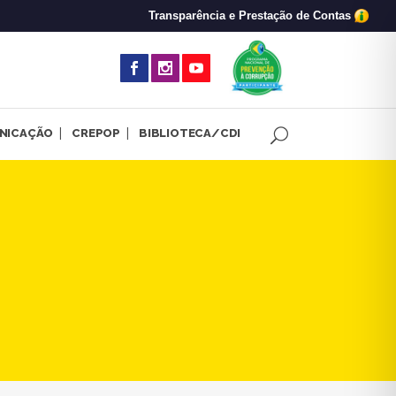
Transparência e Prestação de Contas
(abre em nova 
NICAÇÃO
CREPOP
BIBLIOTECA/CDI
grama de rádio | CRP-MG