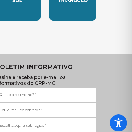
TE
UBSEDE SUL
SUBSEDE TRIANGULO
OLETIM INFORMATIVO
ssine e receba por e-mail os
nformativos do CRP-MG.
ome
brigatório)
-
ail
brigatório)
ub
egião