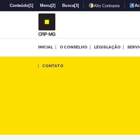
Conteúdo
[1]
Menu
[2]
Busca
[3]
Ac
Alto Contraste
INICIAL
O CONSELHO
LEGISLAÇÃO
SERV
Objetificação dos corpos d
CONTATO