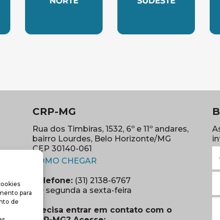
LESTE
SUBSEDE NORTE
SUBSEDE SUDES
S
CRP-MG
B
Rua dos Timbiras, 1532, 6º e 11º andares,
A
bairro Lourdes, Belo Horizonte/MG
i
CEP 30140-061
N
(abre em nova janela)
(o
COMO CHEGAR
E
Telefone:
(31) 2138-6767
cookies
m
re em nova janela)
De segunda a sexta-feira
imento para
(o
S
nto de
Precisa entrar em contato com o
r
CRP-MG? Acesse:
s.