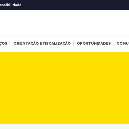
essibilidade
IÇOS
ORIENTAÇÃO E FISCALIZAÇÃO
OPORTUNIDADES
COMU
as mulheres em pauta no pro