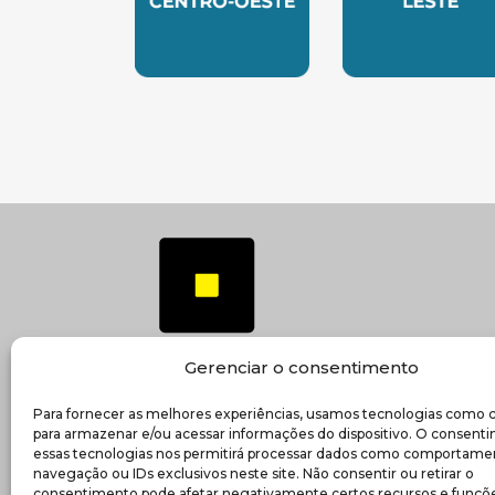
SUBSEDE CENTRO OESTE
SUBSEDE 
Gerenciar o consentimento
Para fornecer as melhores experiências, usamos tecnologias como 
(ab
Transparência e prestação de contas
para armazenar e/ou acessar informações do dispositivo. O consent
essas tecnologias nos permitirá processar dados como comportame
navegação ou IDs exclusivos neste site. Não consentir ou retirar o
consentimento pode afetar negativamente certos recursos e funçõe