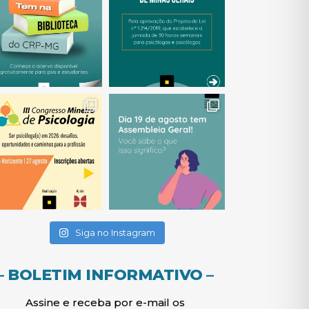
(abre em nova janela)
(abre em nova janela)
(abre em nova janela)
(abre em nova janela)
(abre em nova janela)
Siga no Instagram
– BOLETIM INFORMATIVO –
Assine e receba por e-mail os