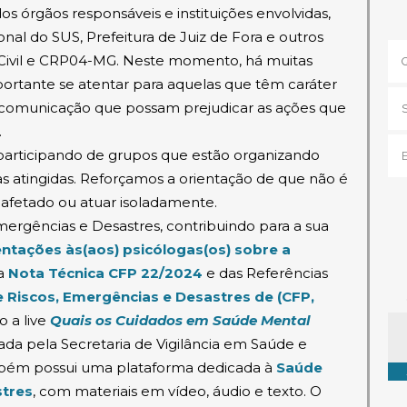
os órgãos responsáveis e instituições envolvidas,
ional do SUS, Prefeitura de Juiz de Fora e outros
a Civil e CRP04-MG. Neste momento, há muitas
ortante se atentar para aquelas que têm caráter
a comunicação que possam prejudicar as ações que
.
articipando de grupos que estão organizando
 atingidas. Reforçamos a orientação de que não é
afetado ou atuar isoladamente.
ergências e Desastres, contribuindo para a sua
entações às(aos) psicólogas(os) sobre a
bre em nova janela)
(abre em nova janela)
da
Nota Técnica CFP 22/2024
e das Referências
e Riscos, Emergências e Desastres de (CFP,
o a live
Quais os Cuidados em Saúde Mental
Ta
em nova janela)
izada pela Secretaria de Vigilância em Saúde e
mbém possui uma plataforma dedicada à
Saúde
(abre em nova janela)
stres
, com materiais em vídeo, áudio e texto. O