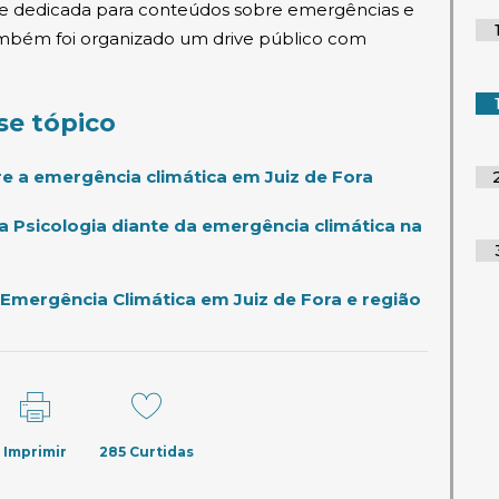
e dedicada para conteúdos sobre emergências e
ambém foi organizado um drive público com
la)
se tópico
(abre em nova
re a emergência climática em Juiz de Fora
 Psicologia diante da emergência climática na
Emergência Climática em Juiz de Fora e região
Imprimir
285
Curtidas