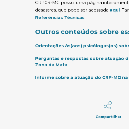
CRP04-MG possui uma página inteirament
desastres, que pode ser acessada
aqui
. T
(abre em nova jane
Referências Técnicas
.
Outros conteúdos sobre es
Orientações às(aos) psicólogas(os) sob
Perguntas e respostas sobre atuação da
(abre em nova janela)
Zona da Mata
Informe sobre a atuação do CRP-MG na 
Compartilhar