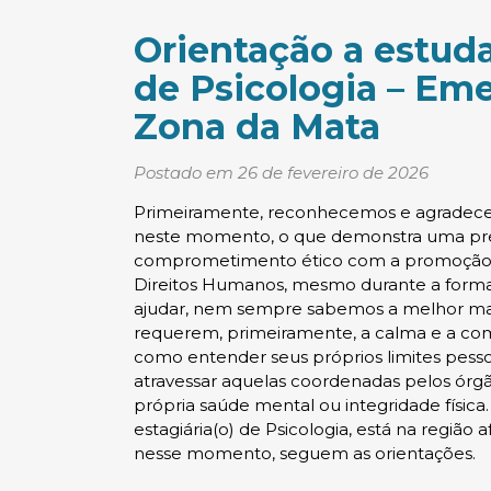
Orientação a estuda
de Psicologia – Eme
Zona da Mata
Postado em 26 de fevereiro de 2026
Primeiramente, reconhecemos e agradecem
neste momento, o que demonstra uma preo
comprometimento ético com a promoção da
Direitos Humanos, mesmo durante a form
ajudar, nem sempre sabemos a melhor man
requerem, primeiramente, a calma e a co
como entender seus próprios limites pess
atravessar aquelas coordenadas pelos ór
própria saúde mental ou integridade física
estagiária(o) de Psicologia, está na regiã
nesse momento, seguem as orientações.