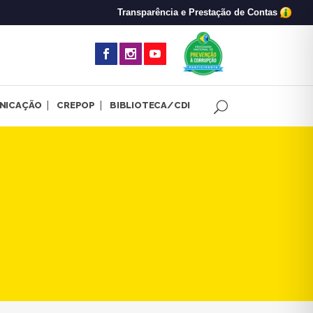
Transparência e Prestação de Contas
(abre em nova 
NICAÇÃO
CREPOP
BIBLIOTECA/CDI
 - Emergência climática na Z