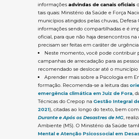
informações
advindas de canais oficiais
d
tais quais: Ministério da Saúde e Força Nac
municípios atingidos pelas chuvas, Defes
informações sendo compartilhadas e é imp
oficial, para que não haja desencontros n
precisam ser feitas em caráter de urgência
Neste momento, você pode contribuir p
campanhas de arrecadação para as pessoas
recomendado se deslocar até o município 
Aprender mais sobre a Psicologia em Em
formação. Recomenda-se a leitura das
ori
(a
emergência climática em Juiz de Fora
, 
Técnicas do Crepop na
Gestão Integral d
(abre em nova janela)
2021
), citadas ao longo do texto, bem com
(abre 
Durante e Após os Desastres de MG
, real
Ambiente (MS). O Ministério da Saúde ta
Mental e Atenção Psicossocial em Desa