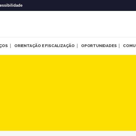
essibilidade
IÇOS
ORIENTAÇÃO E FISCALIZAÇÃO
OPORTUNIDADES
COMU
stagiárias(os) de Psicologia