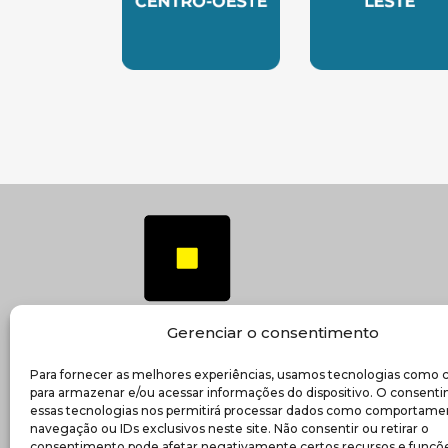
SUBSEDE CENTRO OESTE
SUBSEDE 
Gerenciar o consentimento
Para fornecer as melhores experiências, usamos tecnologias como 
(ab
Transparência e prestação de contas
para armazenar e/ou acessar informações do dispositivo. O consent
essas tecnologias nos permitirá processar dados como comportame
navegação ou IDs exclusivos neste site. Não consentir ou retirar o
consentimento pode afetar negativamente certos recursos e funçõe