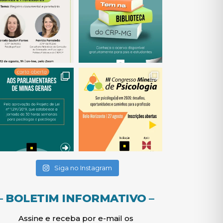
(abre em nova janela)
(abre em nova janela)
(abre em nova janela)
(abre em nova janela)
(abre em nova janela)
Siga no Instagram
– BOLETIM INFORMATIVO –
Assine e receba por e-mail os