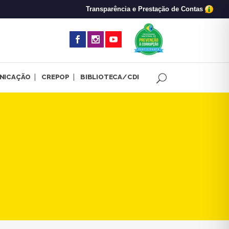
Transparência e Prestação de Contas
(abre em nova 
NICAÇÃO
CREPOP
BIBLIOTECA/CDI
conflitos foi assunto em ev