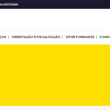
essibilidade
IÇOS
ORIENTAÇÃO E FISCALIZAÇÃO
OPORTUNIDADES
COMU
no processo de mediação de 