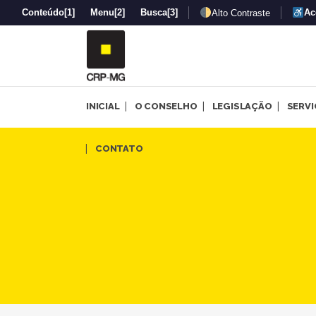
Conteúdo
[1]
Menu
[2]
Busca
[3]
Ac
Alto Contraste
INICIAL
O CONSELHO
LEGISLAÇÃO
SERV
Participação da Psicologia 
CONTATO