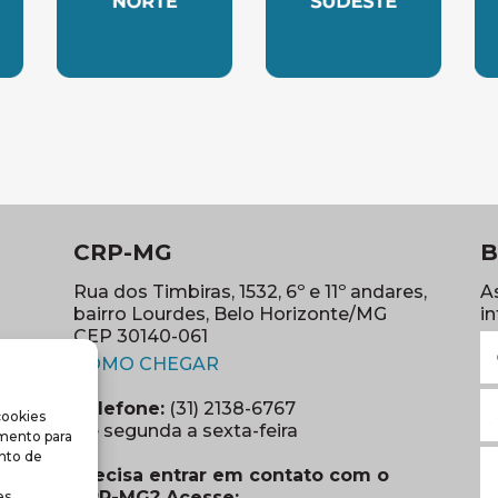
LESTE
SUBSEDE NORTE
SUBSEDE SUDES
S
CRP-MG
B
Rua dos Timbiras, 1532, 6º e 11º andares,
A
bairro Lourdes, Belo Horizonte/MG
i
CEP 30140-061
N
(abre em nova janela)
(o
COMO CHEGAR
E
Telefone:
(31) 2138-6767
cookies
m
re em nova janela)
De segunda a sexta-feira
imento para
(o
S
nto de
Precisa entrar em contato com o
r
CRP-MG? Acesse:
s.