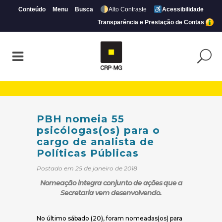
Conteúdo
Menu
Busca
Alto Contraste
Acessibilidade
Transparência e Prestação de Contas
PBH nomeia 55 psicólogas(os) para o carg
PBH nomeia 55
psicólogas(os) para o
cargo de analista de
Políticas Públicas
Postado em 25 de janeiro de 2018
Nomeação integra conjunto de ações que a
Secretaria vem desenvolvendo.
No último sábado (20), foram nomeadas(os) para