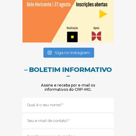
(abre em nova janela)
(abre em nova janela)
Siga no Instagram
– BOLETIM INFORMATIVO
–
Assine e receba por e-mail os
informativos do CRP-MG.
Nome
(obrigatório)
E-
mail
(obrigatório)
Sub
região