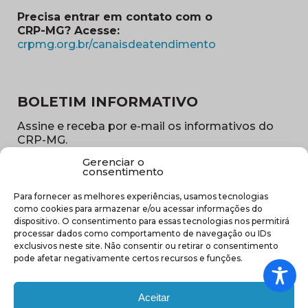
Precisa entrar em contato com o
CRP-MG? Acesse:
(abre em nova ja
crpmg.org.br/canaisdeatendimento
BOLETIM INFORMATIVO
Assine e receba por e-mail os informativos do
CRP-MG.
Gerenciar o
Nome
consentimento
(obrigatório)
Para fornecer as melhores experiências, usamos tecnologias
E-
como cookies para armazenar e/ou acessar informações do
mail
dispositivo. O consentimento para essas tecnologias nos permitirá
(obrigatório)
processar dados como comportamento de navegação ou IDs
Sub
exclusivos neste site. Não consentir ou retirar o consentimento
região
pode afetar negativamente certos recursos e funções.
(obrigatório)
Aceitar