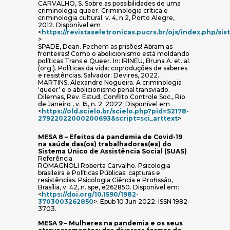
CARVALHO, S. Sobre as possibilidades de uma
criminologia queer. Criminologia crítica e
criminologia cultural. v. 4, n.2, Porto Alegre,
2012. Disponível em
<
https://revistaseletronicas.pucrs.br/ojs/index.php/si
(abre em nova janela)
>
SPADE, Dean. Fechem as prisões! Abram as
fronteiras! Como o abolicionismo está moldando
políticas Trans e Queer. In: IRINEU, Bruna A. et. al.
(org.). Políticas da vida: coproduções de saberes
e resistências. Salvador: Devires, 2022.
MARTINS, Alexandre Nogueira. A criminologia
‘queer’ e o abolicionismo penal transviado.
Dilemas, Rev. Estud. Conflito Controle Soc., Rio
de Janeiro , v. 15, n. 2. 2022. Disponível em
<
https://old.scielo.br/scielo.php?pid=S2178-
(abre em nova 
27922022000200693&script=sci_arttext
>
MESA 8 – Efeitos da pandemia de Covid-19
na saúde das(os) trabalhadoras(es) do
Sistema Único de Assistência Social (SUAS)
Referência
ROMAGNOLI Roberta Carvalho. Psicologia
brasileira e Políticas Públicas: capturas e
resistências. Psicologia Ciência e Profissão,
Brasília, v. 42, n. spe, e262850. Disponível em:
<
https://doi.org/10.1590/1982-
(abre em nova janela)
3703003262850
>. Epub 10 Jun 2022. ISSN 1982-
3703.
MESA 9 – Mulheres na pandemia e os seus