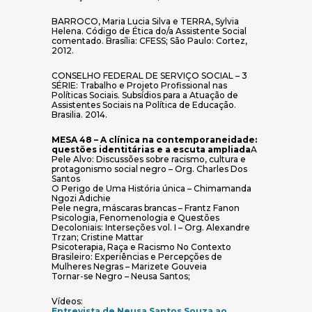
BARROCO, Maria Lucia Silva e TERRA, Sylvia
Helena. Código de Ética do/a Assistente Social
comentado. Brasília: CFESS; São Paulo: Cortez,
2012.
CONSELHO FEDERAL DE SERVIÇO SOCIAL – 3
SÉRIE: Trabalho e Projeto Profissional nas
Políticas Sociais. Subsídios para a Atuação de
Assistentes Sociais na Política de Educação.
Brasilia. 2014.
MESA 48 – A clínica na contemporaneidade:
questões identitárias e a escuta ampliada
A
Pele Alvo: Discussões sobre racismo, cultura e
protagonismo social negro – Org. Charles Dos
Santos
O Perigo de Uma História única – Chimamanda
Ngozi Adichie
Pele negra, máscaras brancas – Frantz Fanon
Psicologia, Fenomenologia e Questões
Decoloniais: Interseções vol. I – Org. Alexandre
Trzan; Cristine Mattar
Psicoterapia, Raça e Racismo No Contexto
Brasileiro: Experiências e Percepções de
Mulheres Negras – Marizete Gouveia
Tornar-se Negro – Neusa Santos;
Vídeos:
Entrevista de Neusa Santos Souza ao