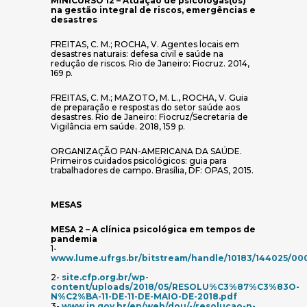
MINICURSO 12 – Atuação de psicólogas(os)
na gestão integral de riscos, emergências e
desastres
FREITAS, C. M.; ROCHA, V. Agentes locais em
desastres naturais: defesa civil e saúde na
redução de riscos. Rio de Janeiro: Fiocruz. 2014,
169 p.
FREITAS, C. M.; MAZOTO, M. L., ROCHA, V. Guia
de preparação e respostas do setor saúde aos
desastres. Rio de Janeiro: Fiocruz/Secretaria de
Vigilância em saúde. 2018, 159 p.
ORGANIZAÇÃO PAN-AMERICANA DA SAÚDE.
Primeiros cuidados psicológicos: guia para
trabalhadores de campo. Brasília, DF: OPAS, 2015.
MESAS
MESA 2 – A clínica psicológica em tempos de
pandemia
1-
www.lume.ufrgs.br/bitstream/handle/10183/144025/000
(abre em nova janela)
2-
site.cfp.org.br/wp-
content/uploads/2018/05/RESOLU%C3%87%C3%83O-
(abre em nova 
N%C2%BA-11-DE-11-DE-MAIO-DE-2018.pdf
3-
www.in.gov.br/en/web/dou/-/resolucao-n-