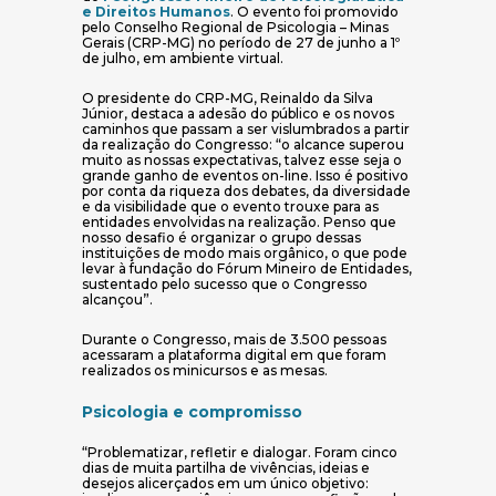
(abre em nova janela)
e Direitos Humanos
. O evento foi promovido
pelo Conselho Regional de Psicologia – Minas
Gerais (CRP-MG) no período de 27 de junho a 1º
de julho, em ambiente virtual.
O presidente do CRP-MG, Reinaldo da Silva
Júnior, destaca a adesão do público e os novos
caminhos que passam a ser vislumbrados a partir
da realização do Congresso: “o alcance superou
muito as nossas expectativas, talvez esse seja o
grande ganho de eventos on-line. Isso é positivo
por conta da riqueza dos debates, da diversidade
e da visibilidade que o evento trouxe para as
entidades envolvidas na realização. Penso que
nosso desafio é organizar o grupo dessas
instituições de modo mais orgânico, o que pode
levar à fundação do Fórum Mineiro de Entidades,
sustentado pelo sucesso que o Congresso
alcançou”.
Durante o Congresso, mais de 3.500 pessoas
acessaram a plataforma digital em que foram
realizados os minicursos e as mesas.
Psicologia e compromisso
“Problematizar, refletir e dialogar. Foram cinco
dias de muita partilha de vivências, ideias e
desejos alicerçados em um único objetivo: