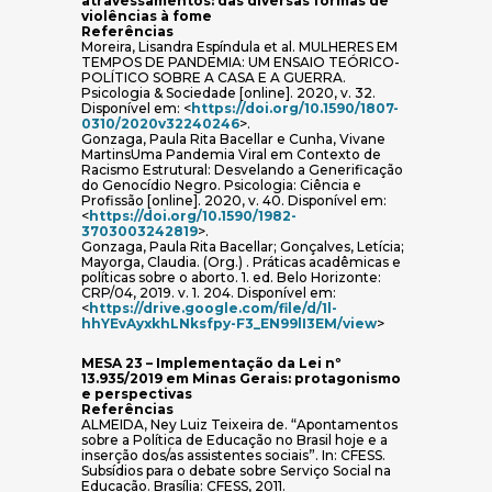
atravessamentos: das diversas formas de
violências à fome
Referências
Moreira, Lisandra Espíndula et al. MULHERES EM
TEMPOS DE PANDEMIA: UM ENSAIO TEÓRICO-
POLÍTICO SOBRE A CASA E A GUERRA.
Psicologia & Sociedade [online]. 2020, v. 32.
Disponível em: <
https://doi.org/10.1590/1807-
(abre em nova janela)
0310/2020v32240246
>.
Gonzaga, Paula Rita Bacellar e Cunha, Vivane
MartinsUma Pandemia Viral em Contexto de
Racismo Estrutural: Desvelando a Generificação
do Genocídio Negro. Psicologia: Ciência e
Profissão [online]. 2020, v. 40. Disponível em:
<
https://doi.org/10.1590/1982-
(abre em nova janela)
3703003242819
>.
Gonzaga, Paula Rita Bacellar; Gonçalves, Letícia;
Mayorga, Claudia. (Org.) . Práticas acadêmicas e
políticas sobre o aborto. 1. ed. Belo Horizonte:
CRP/04, 2019. v. 1. 204. Disponível em:
<
https://drive.google.com/file/d/1l-
(abre em nova j
hhYEvAyxkhLNksfpy-F3_EN99lI3EM/view
>
MESA 23 – Implementação da Lei nº
13.935/2019 em Minas Gerais: protagonismo
e perspectivas
Referências
ALMEIDA, Ney Luiz Teixeira de. “Apontamentos
sobre a Política de Educação no Brasil hoje e a
inserção dos/as assistentes sociais”. In: CFESS.
Subsídios para o debate sobre Serviço Social na
Educação. Brasília: CFESS, 2011.