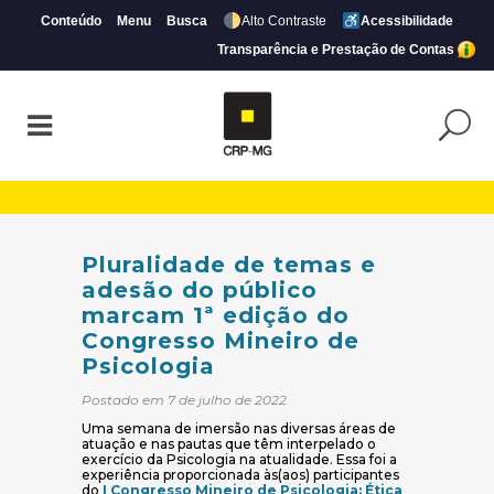
Conteúdo
Menu
Busca
Alto Contraste
Acessibilidade
Transparência e Prestação de Contas
Pluralidade de temas e adesão do públic
Pluralidade de temas e
adesão do público
marcam 1ª edição do
Congresso Mineiro de
Psicologia
Postado em 7 de julho de 2022
Uma semana de imersão nas diversas áreas de
atuação e nas pautas que têm interpelado o
exercício da Psicologia na atualidade. Essa foi a
experiência proporcionada às(aos) participantes
do
I Congresso Mineiro de Psicologia: Ética