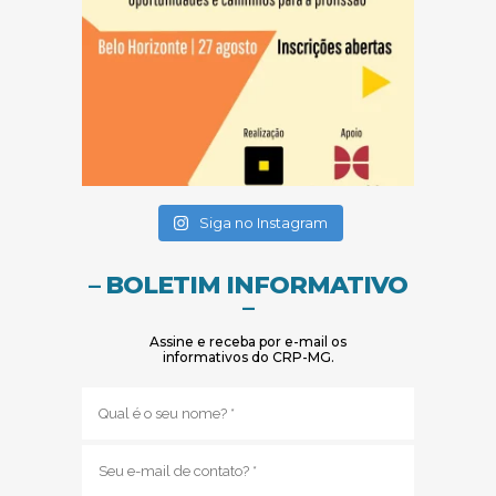
(abre em nova janela)
(abre em nova janela)
Siga no Instagram
– BOLETIM INFORMATIVO
–
Assine e receba por e-mail os
informativos do CRP-MG.
Nome
(obrigatório)
E-
mail
(obrigatório)