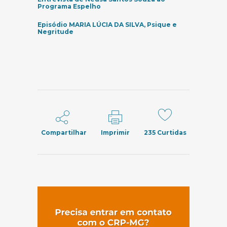
(abre em nova janela)
Programa Espelho
Episódio MARIA LÚCIA DA SILVA, Psique e
(abre em nova janela)
Negritude
Compartilhar
Imprimir
235
Curtidas
(abre em nov