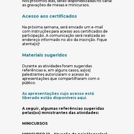
Nos próximos dias, serão disponibilizadas no canal
as gravações de mesas e minicursos.
Acesso aos certificados
Na próxima semana, será enviado um e-mail
com instruções para acesso aos certificados de
participação. A comunicação será realizada ao
endereço informado no ato da inscrição. Fique
atenta(o)!
Materiais sugeridos
Durante as atividades foram sugeridas
referências e, em alguns casos, as(os)
palestrantes autorizaram o acesso às
apresentações que compartilharam com o
público.
As apresentações cujo acesso está
(abre em nova janela)
liberado estão disponíveis aqui
.
A seguir, algumas referências sugeridas
pelas(os) ministrantes das atividades:
MINICURSOS