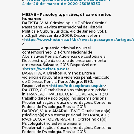
(abre em nova ja
4-de-26-de-marco-de-2020-250189333
MESA 5 – Psicologia, prisões, ética e direitos
humanos
BATISTA, V. M. Criminologia e Política Criminal.
Passagens. Revista Internacional de História
Política e Cultura Jurídica, Rio de Janeiro: vol. 1.
no.2, julho/dezembro 2009. Disponível em
<
https://www.historia.uff.br/revistapassagens/artigos
(abre em nova janela)
>
__________ A questão criminal no Brasil
contemporâneo. 2º Fórum Nacional de
Alternativas Penais: Audiência de custódia e a
Desconstrução da cultura do encarceramento
em massa. Salvador, 2016. Disponível em
(abre em nova janela)
<
https://we.riseup.net
>
BARATTA, A. Direitos Humanos: Entre a
violência estrutural e a violência penal. Fascículo
de Ciências Penais. Porto Alegre. 1993.
(abre em nova 
Disponível em <
https://edisciplinas.usp.br
>
RAUTER, C. O trabalho do psicólogo em prisões.
in: FRANÇA, F.; PACHECO, P.; OLIVEIRA, R. T.; O
trabalho da(o) Psicóloga(o) no sistema prisional:
Problematizações, ética e orientações. Conselho
Federal de Psicologia. Brasília, 2016.
BARROS, V. A. e AMARAL, T.V.F. O trabalho do(a)
psicólogo(a) no sistema prisional. in: FRANÇA, F.;
PACHECO, P.; OLIVEIRA, R. T.; O trabalho da(o)
Psicóloga(o) no sistema prisional:
Problematizações, ética e orientações. Conselho
Federal de Psicologia. Brasília, 2016.