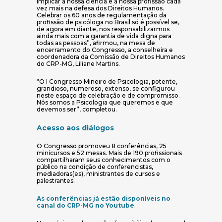
implicar a nossa ciência e a nossa profissão cada
vez mais na defesa dos Direitos Humanos.
Celebrar os 60 anos de regulamentação da
profissão de psicóloga no Brasil só é possível se,
de agora em diante, nos responsabilizarmos
ainda mais com a garantia de vida digna para
todas as pessoas”, afirmou, na mesa de
encerramento do Congresso, a conselheira e
coordenadora da Comissão de Direitos Humanos
do CRP-MG, Liliane Martins.
“O I Congresso Mineiro de Psicologia, potente,
grandioso, numeroso, extenso, se configurou
neste espaço de celebração e de compromisso.
Nós somos a Psicologia que queremos e que
devemos ser”, completou.
Acesso aos diálogos
O Congresso promoveu 8 conferências, 25
minicursos e 52 mesas. Mais de 190 profissionais
compartilharam seus conhecimentos com o
público na condição de conferencistas,
mediadoras(es), ministrantes de cursos e
palestrantes.
As conferências já estão disponíveis no
(abre em nova janela)
canal do CRP-MG no Youtube
.