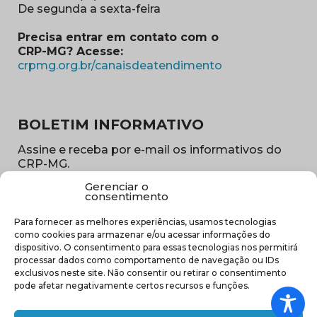
De segunda a sexta-feira
Precisa entrar em contato com o
CRP-MG? Acesse:
(abre em nova ja
crpmg.org.br/canaisdeatendimento
BOLETIM INFORMATIVO
Assine e receba por e-mail os informativos do
CRP-MG.
Gerenciar o
Nome
consentimento
(obrigatório)
Para fornecer as melhores experiências, usamos tecnologias
E-
como cookies para armazenar e/ou acessar informações do
mail
dispositivo. O consentimento para essas tecnologias nos permitirá
(obrigatório)
processar dados como comportamento de navegação ou IDs
Sub
exclusivos neste site. Não consentir ou retirar o consentimento
região
pode afetar negativamente certos recursos e funções.
(obrigatório)