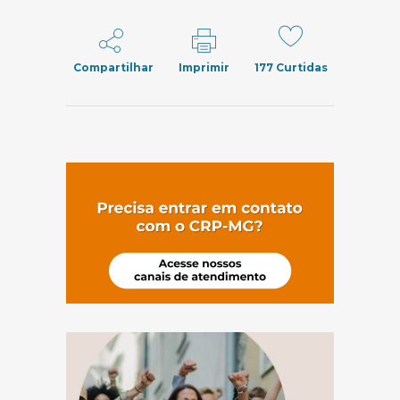
Compartilhar
Imprimir
177
Curtidas
(abre em nov