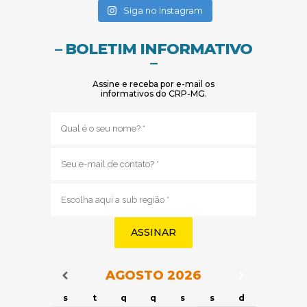
(abre em nova janela)
Siga no Instagram
– BOLETIM INFORMATIVO
–
Assine e receba por e-mail os
informativos do CRP-MG.
Nome
(obrigatório)
E-
mail
(obrigatório)
Sub
região
(obrigatório)
AGOSTO
2026
Navegação do Calendário
Navegação
Navegação do Calendário
s
t
q
q
s
s
d