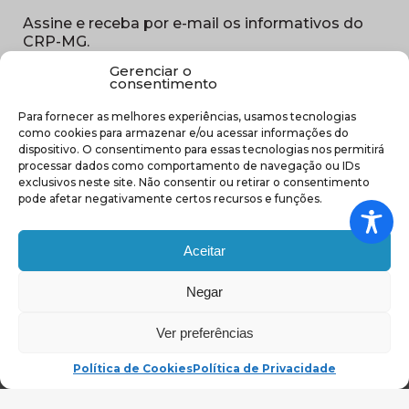
Assine e receba por e-mail os informativos do
CRP-MG.
Gerenciar o
Nome
consentimento
(obrigatório)
Para fornecer as melhores experiências, usamos tecnologias
E-
como cookies para armazenar e/ou acessar informações do
mail
dispositivo. O consentimento para essas tecnologias nos permitirá
(obrigatório)
processar dados como comportamento de navegação ou IDs
Sub
exclusivos neste site. Não consentir ou retirar o consentimento
região
pode afetar negativamente certos recursos e funções.
(obrigatório)
Aceitar
Negar
(abre em nova ja
Ver preferências
Política de Cookies
Política de Privacidade