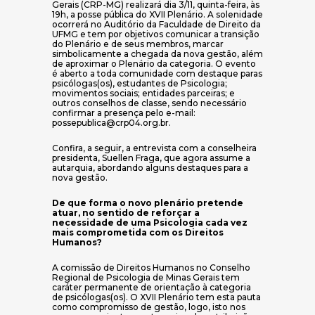
Gerais (CRP-MG) realizará dia 3/11, quinta-feira, às
19h, a posse pública do XVII Plenário. A solenidade
ocorrerá no Auditório da Faculdade de Direito da
UFMG e tem por objetivos comunicar a transição
do Plenário e de seus membros, marcar
simbolicamente a chegada da nova gestão, além
de aproximar o Plenário da categoria. O evento
é aberto a toda comunidade com destaque paras
psicólogas(os), estudantes de Psicologia;
movimentos sociais; entidades parceiras; e
outros conselhos de classe, sendo necessário
confirmar a presença pelo e-mail:
possepublica@crp04.org.br.
Confira, a seguir, a entrevista com a conselheira
presidenta, Suellen Fraga, que agora assume a
autarquia, abordando alguns destaques para a
nova gestão.
De que forma o novo plenário pretende
atuar, no sentido de reforçar a
necessidade de uma Psicologia cada vez
mais comprometida com os Direitos
Humanos?
A comissão de Direitos Humanos no Conselho
Regional de Psicologia de Minas Gerais tem
caráter permanente de orientação à categoria
de psicólogas(os). O XVII Plenário tem esta pauta
como compromisso de gestão, logo, isto nos