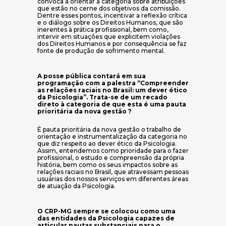
convoca a orientar a categoria sobre atribuições
que estão no cerne dos objetivos da comissão.
Dentre esses pontos, incentivar a reflexão crítica
e o diálogo sobre os Direitos Humanos, que são
inerentes à prática profissional, bem como,
intervir em situações que explicitem violações
dos Direitos Humanos e por consequência se faz
fonte de produção de sofrimento mental.
A posse pública contará em sua
programação com a palestra “Compreender
as relações raciais no Brasil: um dever ético
da Psicologia”. Trata-se de um recado
direto à categoria de que esta é uma pauta
prioritária da nova gestão ?
É pauta prioritária da nova gestão o trabalho de
orientação e instrumentalização da categoria no
que diz respeito ao dever ético da Psicologia.
Assim, entendemos como prioridade para o fazer
profissional, o estudo e compreensão da própria
história, bem como os seus impactos sobre as
relações raciais no Brasil, que atravessam pessoas
usuárias dos nossos serviços em diferentes áreas
de atuação da Psicologia.
O CRP-MG sempre se colocou como uma
das entidades da Psicologia capazes de
articular pautas substanciais para o