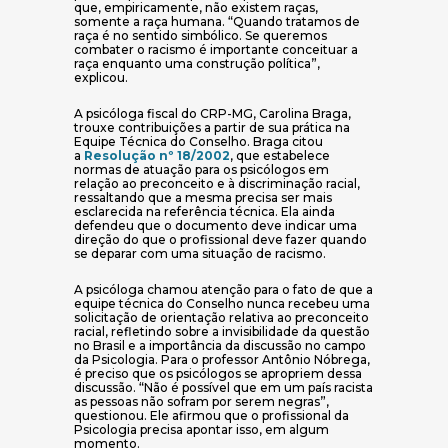
que, empiricamente, não existem raças,
somente a raça humana. “Quando tratamos de
raça é no sentido simbólico. Se queremos
combater o racismo é importante conceituar a
raça enquanto uma construção política”,
explicou.
A psicóloga fiscal do CRP-MG, Carolina Braga,
trouxe contribuições a partir de sua prática na
Equipe Técnica do Conselho. Braga citou
a
Resolução nº 18/2002
, que estabelece
normas de atuação para os psicólogos em
relação ao preconceito e à discriminação racial,
ressaltando que a mesma precisa ser mais
esclarecida na referência técnica. Ela ainda
defendeu que o documento deve indicar uma
direção do que o profissional deve fazer quando
se deparar com uma situação de racismo.
A psicóloga chamou atenção para o fato de que a
equipe técnica do Conselho nunca recebeu uma
solicitação de orientação relativa ao preconceito
racial, refletindo sobre a invisibilidade da questão
no Brasil e a importância da discussão no campo
da Psicologia. Para o professor Antônio Nóbrega,
é preciso que os psicólogos se apropriem dessa
discussão. “Não é possível que em um país racista
as pessoas não sofram por serem negras”,
questionou. Ele afirmou que o profissional da
Psicologia precisa apontar isso, em algum
momento.