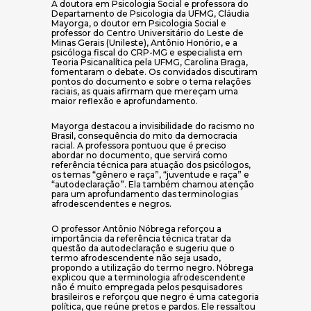
A doutora em Psicologia Social e professora do
Departamento de Psicologia da UFMG, Cláudia
Mayorga, o doutor em Psicologia Social e
professor do Centro Universitário do Leste de
Minas Gerais (Unileste), Antônio Honório, e a
psicóloga fiscal do CRP-MG e especialista em
Teoria Psicanalítica pela UFMG, Carolina Braga,
fomentaram o debate. Os convidados discutiram
pontos do documento e sobre o tema relações
raciais, as quais afirmam que mereçam uma
maior reflexão e aprofundamento.
Mayorga destacou a invisibilidade do racismo no
Brasil, consequência do mito da democracia
racial. A professora pontuou que é preciso
abordar no documento, que servirá como
referência técnica para atuação dos psicólogos,
os temas “gênero e raça”, “juventude e raça” e
“autodeclaração”. Ela também chamou atenção
para um aprofundamento das terminologias
afrodescendentes e negros.
O professor Antônio Nóbrega reforçou a
importância da referência técnica tratar da
questão da autodeclaração e sugeriu que o
termo afrodescendente não seja usado,
propondo a utilização do termo negro. Nóbrega
explicou que a terminologia afrodescendente
não é muito empregada pelos pesquisadores
brasileiros e reforçou que negro é uma categoria
política, que reúne pretos e pardos. Ele ressaltou