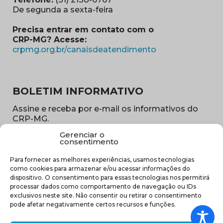
De segunda a sexta-feira
Precisa entrar em contato com o
CRP-MG? Acesse:
(abre em nova ja
crpmg.org.br/canaisdeatendimento
BOLETIM INFORMATIVO
Assine e receba por e-mail os informativos do
CRP-MG.
Gerenciar o
Nome
consentimento
(obrigatório)
Para fornecer as melhores experiências, usamos tecnologias
E-
como cookies para armazenar e/ou acessar informações do
mail
dispositivo. O consentimento para essas tecnologias nos permitirá
(obrigatório)
processar dados como comportamento de navegação ou IDs
Sub
exclusivos neste site. Não consentir ou retirar o consentimento
região
pode afetar negativamente certos recursos e funções.
(obrigatório)