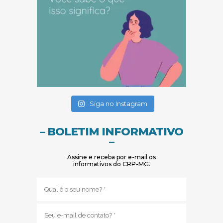
(abre em nova janela)
(abre em nova janela)
Siga no Instagram
– BOLETIM INFORMATIVO
–
Assine e receba por e-mail os
informativos do CRP-MG.
Nome
(obrigatório)
E-
mail
(obrigatório)