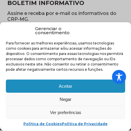
BOLETIM INFORMATIVO
Assine e receba por e-mail os informativos do
CRP-MG.
Gerenciar o
Nome
consentimento
(obrigatório)
Para fornecer as melhores experiências, usamos tecnologias
E-
como cookies para armazenar e/ou acessar informações do
mail
dispositivo. O consentimento para essas tecnologias nos permitirá
(obrigatório)
processar dados como comportamento de navegação ou IDs
Sub
exclusivos neste site. Não consentir ou retirar o consentimento
região
pode afetar negativamente certos recursos e funções.
(obrigatório)
Aceitar
Negar
(abre em nova ja
Ver preferências
Política de Cookies
Política de Privacidade