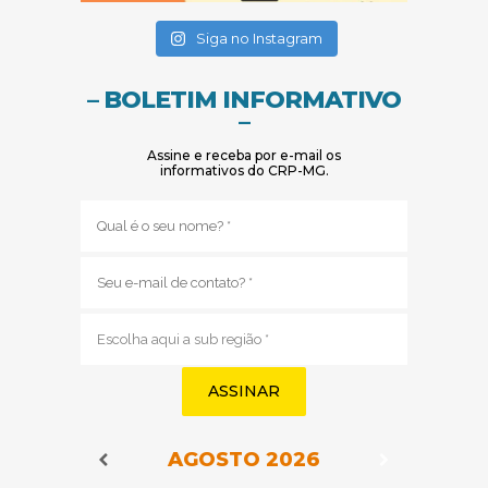
(abre em nova janela)
(abre em nova janela)
Siga no Instagram
– BOLETIM INFORMATIVO
–
Assine e receba por e-mail os
informativos do CRP-MG.
Nome
(obrigatório)
E-
mail
(obrigatório)
Sub
região
(obrigatório)
AGOSTO
2026
Navegação do Calendário
Navegação
Navegação do Calendário