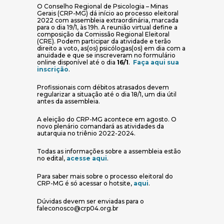
O Conselho Regional de Psicologia – Minas
Gerais (CRP-MG) dá início ao processo eleitoral
2022 com assembleia extraordinária, marcada
para o dia 19/1, às 19h. A reunião virtual define a
composição da Comissão Regional Eleitoral
(CRE). Podem participar da atividade e terão
direito a voto, as(os) psicólogas(os) em dia com a
anuidade e que se inscreveram no formulário
online disponível até o dia
16/1
.
Faça aqui sua
(abre em nova janela)
inscrição
.
Profissionais com débitos atrasados devem
regularizar a situação até o dia 18/1, um dia útil
antes da assembleia.
A eleição do CRP-MG acontece em agosto. O
novo plenário comandará as atividades da
autarquia no triênio 2022-2024.
Todas as informações sobre a assembleia estão
(abre em nova janela)
no edital,
acesse aqui
.
Para saber mais sobre o processo eleitoral do
(abre em nova janela)
CRP-MG é só acessar o hotsite,
aqui
.
Dúvidas devem ser enviadas para o
faleconosco@crp04.org.br