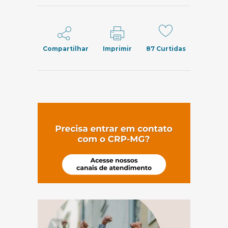
Compartilhar
Imprimir
87
Curtidas
(abre em nov