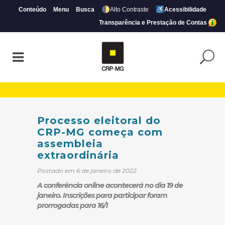
Conteúdo
Menu
Busca
Alto Contraste
Acessibilidade
Transparência e Prestação de Contas
Processo eleitoral do CRP-MG começa co
Processo eleitoral do
CRP-MG começa com
assembleia
extraordinária
Postado em 6 de janeiro de 2022
A conferência online acontecerá no dia 19 de
janeiro. Inscrições para participar foram
prorrogadas para 16/1