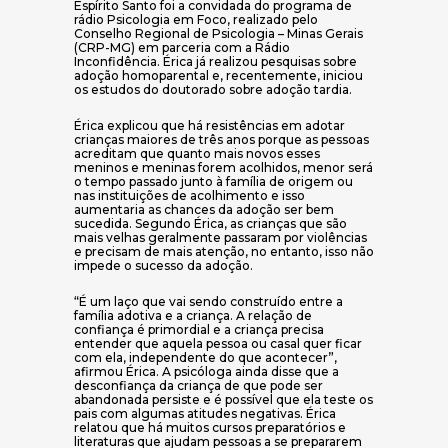
Espírito Santo foi a convidada do programa de
rádio Psicologia em Foco, realizado pelo
Conselho Regional de Psicologia – Minas Gerais
(CRP-MG) em parceria com a Rádio
Inconfidência. Érica já realizou pesquisas sobre
adoção homoparental e, recentemente, iniciou
os estudos do doutorado sobre adoção tardia.
Érica explicou que há resistências em adotar
crianças maiores de três anos porque as pessoas
acreditam que quanto mais novos esses
meninos e meninas forem acolhidos, menor será
o tempo passado junto à família de origem ou
nas instituições de acolhimento e isso
aumentaria as chances da adoção ser bem
sucedida. Segundo Érica, as crianças que são
mais velhas geralmente passaram por violências
e precisam de mais atenção, no entanto, isso não
impede o sucesso da adoção.
“É um laço que vai sendo construído entre a
família adotiva e a criança. A relação de
confiança é primordial e a criança precisa
entender que aquela pessoa ou casal quer ficar
com ela, independente do que acontecer”,
afirmou Érica. A psicóloga ainda disse que a
desconfiança da criança de que pode ser
abandonada persiste e é possível que ela teste os
pais com algumas atitudes negativas. Érica
relatou que há muitos cursos preparatórios e
literaturas que ajudam pessoas a se prepararem