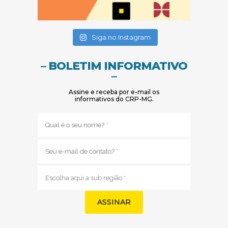
(abre em nova janela)
(abre em nova janela)
Siga no Instagram
– BOLETIM INFORMATIVO
–
Assine e receba por e-mail os
informativos do CRP-MG.
Nome
(obrigatório)
E-
mail
(obrigatório)
Sub
região
(obrigatório)