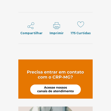
Compartilhar
Imprimir
175
Curtidas
(abre em nov