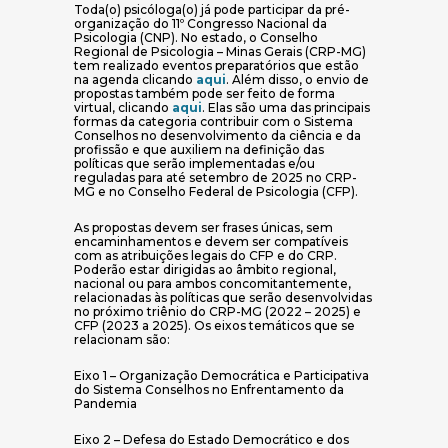
Toda(o) psicóloga(o) já pode participar da pré-
organização do 11º Congresso Nacional da
Psicologia (CNP). No estado, o Conselho
Regional de Psicologia – Minas Gerais (CRP-MG)
tem realizado eventos preparatórios que estão
(abre em nova janela)
na agenda clicando
aqui
. Além disso, o envio de
propostas também pode ser feito de forma
(abre em nova janela)
virtual, clicando
aqui
. Elas são uma das principais
formas da categoria contribuir com o Sistema
Conselhos no desenvolvimento da ciência e da
profissão e que auxiliem na definição das
políticas que serão implementadas e/ou
reguladas para até setembro de 2025 no CRP-
MG e no Conselho Federal de Psicologia (CFP).
As propostas devem ser frases únicas, sem
encaminhamentos e devem ser compatíveis
com as atribuições legais do CFP e do CRP.
Poderão estar dirigidas ao âmbito regional,
nacional ou para ambos concomitantemente,
relacionadas às políticas que serão desenvolvidas
no próximo triênio do CRP-MG (2022 – 2025) e
CFP (2023 a 2025). Os eixos temáticos que se
relacionam são:
Eixo 1 – Organização Democrática e Participativa
do Sistema Conselhos no Enfrentamento da
Pandemia
Eixo 2 – Defesa do Estado Democrático e dos