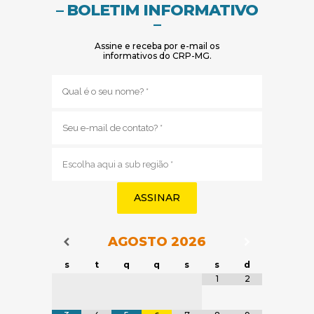
– BOLETIM INFORMATIVO
–
Assine e receba por e-mail os
informativos do CRP-MG.
Nome
(obrigatório)
E-
mail
(obrigatório)
Sub
região
(obrigatório)
AGOSTO
2026
Navegação do Calendário
Navegação
Navegação do Calendário
s
t
q
q
s
s
d
Tabela de dados
1
2