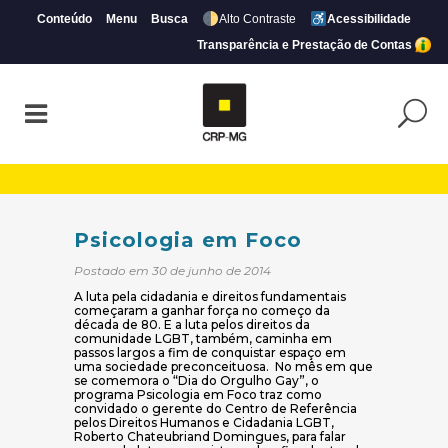
Conteúdo
Menu
Busca
Alto Contraste
Acessibilidade
Transparência e Prestação de Contas
Psicologia em Foco | CRP-MG
Psicologia em Foco
Postado em 30 de junho de 2014
A luta pela cidadania e direitos fundamentais
começaram a ganhar força no começo da
década de 80. E a luta pelos direitos da
comunidade LGBT, também, caminha em
passos largos a fim de conquistar espaço em
uma sociedade preconceituosa. No mês em que
se comemora o “Dia do Orgulho Gay”, o
programa Psicologia em Foco traz como
convidado o gerente do Centro de Referência
pelos Direitos Humanos e Cidadania LGBT,
Roberto Chateubriand Domingues, para falar