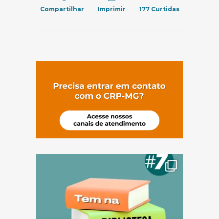
Compartilhar
Imprimir
177
Curtidas
(abre em nov