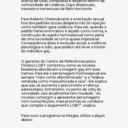
acerca de lutas, conquistas e desafios dentro da
comunidade de Lésbicas, Gays, Bissexuais,
travestis e transexuais de Belo Horizonte.
Para Roberto Chateubriand, a orientação sexual
fora dos padrões sociais desperta não só rejeição
como também gera violência. Para ele, quando o
padrão heteronormativo é alçado como norma, a
construção do sujeito homossexual como parte
de uma sociedade se torna quase impossível.
Consequência disso é exclusão social, a violência
psicológica e ódio, que podem até levar a morte
do indivíduo gay.
O gerente do Centro de Referências pelos
Direitos LGBT comentou como as novelas
brasileiras abordavam a imagem gay em suas
tramas. Para ele o personagem homossexual era
sempre “visto como afememinado” e a “lésbica
retratada como masculinizada e raza”. Ele explica
que isso só aumenta o preconceito e reforça
estereótipos. Entretanto, no ponto de vista do
convidado, isso atualmente tem mudado. “As
novelas começam a apresentar personagens
com outras feições, mais próximas ao cotidiano
que compõe o seguimento LGBT”, explica.
Para ouvir o programa na íntegra, utilize o player
abaixo: