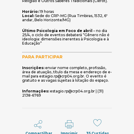
Religião e Outros Saberes Tradicionais (Clerot).
Horário:
19 horas
Local:
Sede do CRP-MG (Rua Timbiras, 1532, 6º
andar, Belo Horizonte/MG)
Último Psicologia em Foco de abril
– no dia
25/4, o ciclo de eventos debaterá “Gênero não é
ideologia: dimensões inerentes à Psicologia e à
Educação”
PARA PARTICIPAR
Inscrições:
enviar nome completo, profissão,
área de atuação, título da mesa e endereço de e-
mail para estagio.rp@crp04.org.br. O evento é
gratuito e as vagas sujeitas à lotação do espaço.
Informações:
estagio.rp@crp04.org.br | (31)
2138-6769
Compartilhar
Imprimir
35
Curtidas