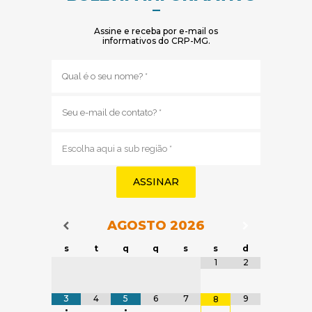
–
Assine e receba por e-mail os
informativos do CRP-MG.
Nome
(obrigatório)
E-
mail
(obrigatório)
Sub
região
(obrigatório)
AGOSTO
2026
Navegação do Calendário
Navegação
Navegação do Calendário
s
t
q
q
s
s
d
Tabela de dados
1
2
3
4
5
6
7
9
8
•
•