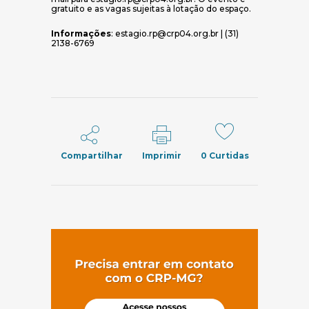
gratuito e as vagas sujeitas à lotação do espaço.
Informações
: estagio.rp@crp04.org.br | (31)
2138-6769
Compartilhar
Imprimir
0
Curtidas
(abre em nov