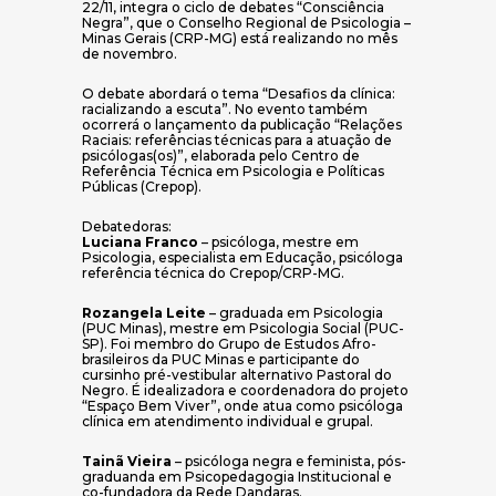
22/11, integra o ciclo de debates “Consciência
Negra”, que o Conselho Regional de Psicologia –
Minas Gerais (CRP-MG) está realizando no mês
de novembro.
O debate abordará o tema “Desafios da clínica:
racializando a escuta”. No evento também
ocorrerá o lançamento da publicação “Relações
Raciais: referências técnicas para a atuação de
psicólogas(os)”, elaborada pelo Centro de
Referência Técnica em Psicologia e Políticas
Públicas (Crepop).
Debatedoras:
Luciana Franco
– psicóloga, mestre em
Psicologia, especialista em Educação, psicóloga
referência técnica do Crepop/CRP-MG.
Rozangela Leite
– graduada em Psicologia
(PUC Minas), mestre em Psicologia Social (PUC-
SP). Foi membro do Grupo de Estudos Afro-
brasileiros da PUC Minas e participante do
cursinho pré-vestibular alternativo Pastoral do
Negro. É idealizadora e coordenadora do projeto
“Espaço Bem Viver”, onde atua como psicóloga
clínica em atendimento individual e grupal.
Tainã Vieira
– psicóloga negra e feminista, pós-
graduanda em Psicopedagogia Institucional e
co-fundadora da Rede Dandaras.