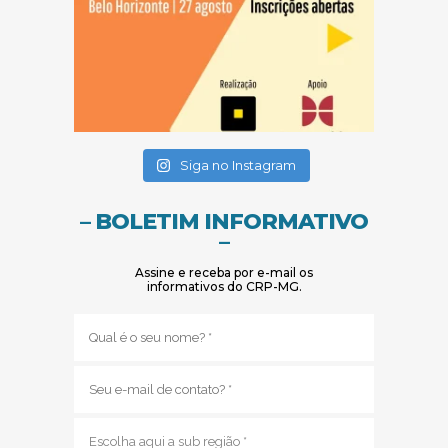
(abre em nova janela)
(abre em nova janela)
Siga no Instagram
– BOLETIM INFORMATIVO
–
Assine e receba por e-mail os
informativos do CRP-MG.
Nome
(obrigatório)
E-
mail
(obrigatório)
Sub
região