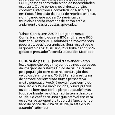
LGBT, pessoas com todo o tipo de necessidades
especiais. Outro ponto crucial desta edição,
conforme informou a convidada do Psicologia
em Foco, é inclusão da etapa de monitoramento,
significando que após a Conferência os
municípios serão cobrados de como está o
andamento das propostas aprovadas.
“Minas Gerais tem 2200 delegados nesta
Conferência divididos em 1100 mulheres e 1100
homens. Destes, 30% oriundos de movimentos
populares, sociais ou sindicais. Será respeitado o
segmento de 50% usuário, 25% trabalhador, 25%
gestor e prestador”, concluiu Lourdes Machado.
Cultura de paz –
O jornalista Wander Veroni
fez a exposição seguinte centrada nos equívocos
da imagem do Sistema Único de Saúde criada
pela população com base na construção dos
veículos de imprensa. “O SUS tem um estigma
de sempre ser lembrado numa perspectiva
muito pejorativa. Você já ouviu frases como eu
não uso o SUS, ele não funciona, nunca precisei
ou ainda bem que tenho plano de saúde? Mas
todos os brasileiros utilizam o Sistema Único de
Saúde. Se você tem uma água potável em casa
ou se vai ao aeroporto e tudo está funcionando
bem do ponto de vista da saúde, lá está o SUS
atuando”, afirmou.