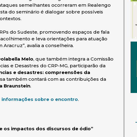
 ataques semelhantes ocorreram em Realengo
sta do seminário é dialogar sobre possíveis
ontextos.
CRPs do Sudeste, promovendo espaços de fala
 o acolhimento e leva orientações para atuação
 Aracruz”, avalia a conselheira.
olabella Melo
, que também integra a Comissão
ias e Desastres do CRP-MG, participarão da
ncias e desastres: compreensões da
 Mesa também contará com as contribuições da
ia Braunstein
.
(abre em nova janela)
 informações sobre o encontro
.
 e os impactos dos discursos de ódio”