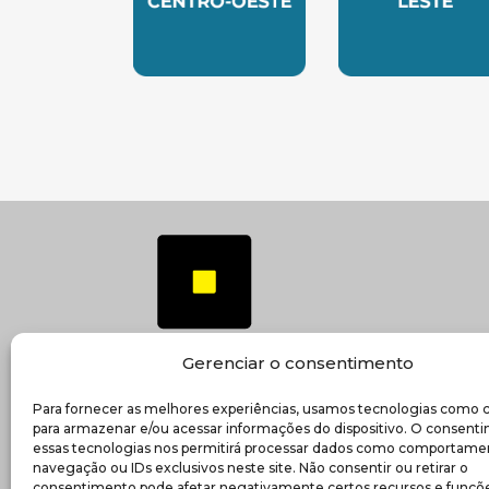
SUBSEDE CENTRO OESTE
SUBSEDE 
Gerenciar o consentimento
Para fornecer as melhores experiências, usamos tecnologias como 
(ab
Transparência e prestação de contas
para armazenar e/ou acessar informações do dispositivo. O consent
essas tecnologias nos permitirá processar dados como comportame
navegação ou IDs exclusivos neste site. Não consentir ou retirar o
consentimento pode afetar negativamente certos recursos e funçõe