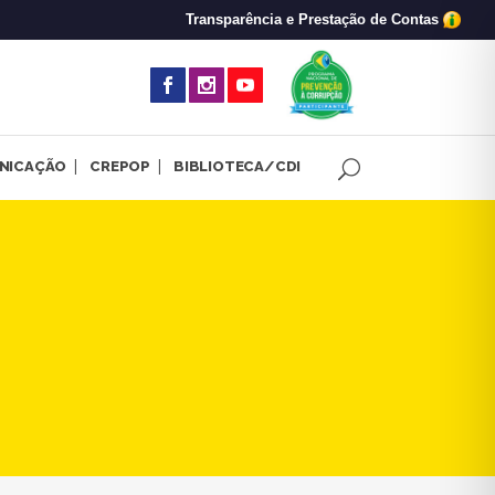
Transparência e Prestação de Contas
(abre em nova 
NICAÇÃO
CREPOP
BIBLIOTECA/CDI
stas acontece nesta sexta-fe