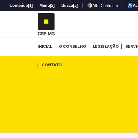
Conteúdo
[1]
Menu
[2]
Busca
[3]
Ac
Alto Contraste
INICIAL
O CONSELHO
LEGISLAÇÃO
SERV
Seminário sobre atentados em
CONTATO