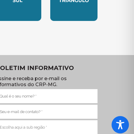
TE
UBSEDE SUL
SUBSEDE TRIANGULO
OLETIM INFORMATIVO
ssine e receba por e-mail os
nformativos do CRP-MG.
ome
brigatório)
-
ail
brigatório)
ub
egião