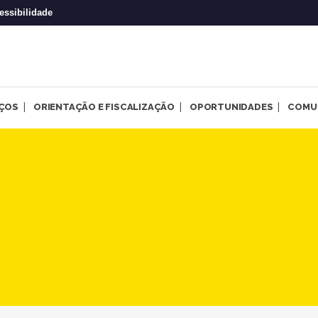
essibilidade
IÇOS
ORIENTAÇÃO E FISCALIZAÇÃO
OPORTUNIDADES
COMU
 escolas e discursos extremi