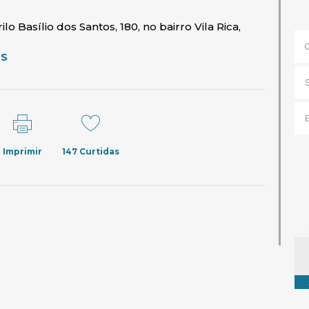
o Basílio dos Santos, 180, no bairro Vila Rica,
(abre em nova janela)
ES
Imprimir
147
Curtidas
Ta