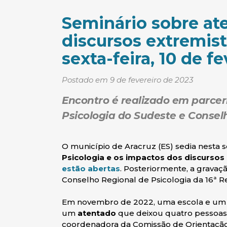
Seminário sobre at
discursos extremis
sexta-feira, 10 de f
Postado em 9 de fevereiro de 2023
Encontro é realizado em parcer
Psicologia do Sudeste e Consel
O município de Aracruz (ES) sedia nesta se
Psicologia e os impactos dos discursos
(abre em nova janela)
estão abertas
. Posteriormente, a gravaç
Conselho Regional de Psicologia da 16ª Re
Em novembro de 2022, uma escola e um c
um
atentado
que deixou quatro pessoas m
coordenadora da Comissão de Orientação