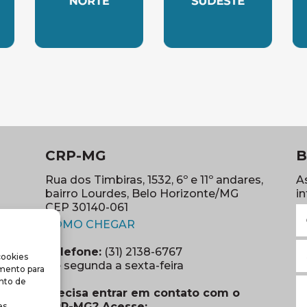
LESTE
SUBSEDE NORTE
SUBSEDE SUDES
S
CRP-MG
B
Rua dos Timbiras, 1532, 6º e 11º andares,
A
bairro Lourdes, Belo Horizonte/MG
i
CEP 30140-061
N
(abre em nova janela)
(o
COMO CHEGAR
E
Telefone:
(31) 2138-6767
cookies
m
re em nova janela)
De segunda a sexta-feira
imento para
(o
S
nto de
Precisa entrar em contato com o
r
CRP-MG? Acesse:
s.