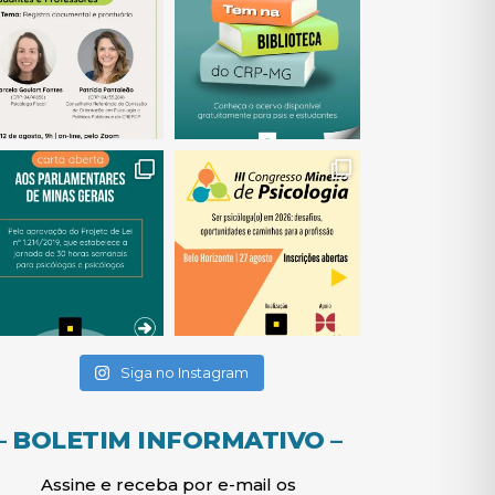
(abre em nova janela)
(abre em nova janela)
(abre em nova janela)
(abre em nova janela)
(abre em nova janela)
Siga no Instagram
– BOLETIM INFORMATIVO –
Assine e receba por e-mail os