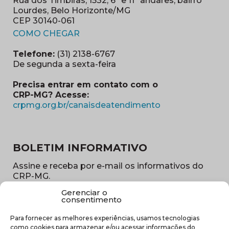
Rua dos Timbiras, 1532, 6º e 11º andares, bairro
Lourdes, Belo Horizonte/MG
CEP 30140-061
(abre em nova janela)
COMO CHEGAR
Telefone:
(31) 2138-6767
De segunda a sexta-feira
Precisa entrar em contato com o
CRP-MG? Acesse:
(abre em nova ja
crpmg.org.br/canaisdeatendimento
BOLETIM INFORMATIVO
Assine e receba por e-mail os informativos do
CRP-MG.
Gerenciar o
Nome
consentimento
(obrigatório)
Para fornecer as melhores experiências, usamos tecnologias
E-
como cookies para armazenar e/ou acessar informações do