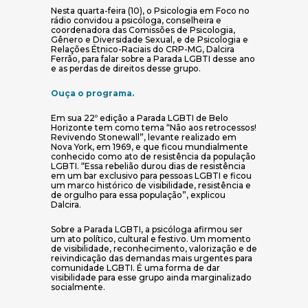
Nesta quarta-feira (10), o Psicologia em Foco no
rádio convidou a psicóloga, conselheira e
coordenadora das Comissões de Psicologia,
Gênero e Diversidade Sexual, e de Psicologia e
Relações Étnico-Raciais do CRP-MG, Dalcira
Ferrão, para falar sobre a Parada LGBTI desse ano
e as perdas de direitos desse grupo.
(abre em nova janela)
Ouça o programa.
Em sua 22º edição a Parada LGBTI de Belo
Horizonte tem como tema “Não aos retrocessos!
Revivendo Stonewall”, levante realizado em
Nova York, em 1969, e que ficou mundialmente
conhecido como ato de resistência da população
LGBTI. “Essa rebelião durou dias de resistência
em um bar exclusivo para pessoas LGBTI e ficou
um marco histórico de visibilidade, resistência e
de orgulho para essa população”, explicou
Dalcira.
Sobre a Parada LGBTI, a psicóloga afirmou ser
um ato político, cultural e festivo. Um momento
de visibilidade, reconhecimento, valorização e de
reivindicação das demandas mais urgentes para
comunidade LGBTI. É uma forma de dar
visibilidade para esse grupo ainda marginalizado
socialmente.