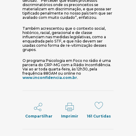
decisão. “Perceber que esses processos
discriminatórios onde os preconceitos se
materializam em discriminação, e que possa ser
tipificado penalmente no nosso país tem que ser
avaliado com muito cuidado”, enfatizou.
Também acrescentou que o contexto social,
histórico, racial, geracional e de classe
influenciam nas medidas legislativas, como a
enquadrada pelo STF, e que não devem ser
usadas como forma de re-vitimização desses
grupos.
O programa Psicologia em Foco no rádio é uma
parceria do CRP-MG com a Rádio Inconfidência.
Vai ao ar toda quarta-feira, às 12h30, pela
frequência 880AM ou online no
(abre em nova janela)
www.inconfidencia.com.br
.
Compartilhar
Imprimir
161
Curtidas