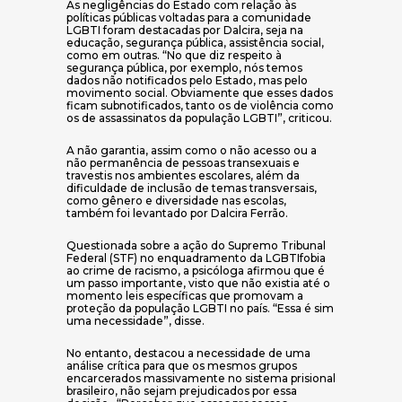
As negligências do Estado com relação às
políticas públicas voltadas para a comunidade
LGBTI foram destacadas por Dalcira, seja na
educação, segurança pública, assistência social,
como em outras. “No que diz respeito à
segurança pública, por exemplo, nós temos
dados não notificados pelo Estado, mas pelo
movimento social. Obviamente que esses dados
ficam subnotificados, tanto os de violência como
os de assassinatos da população LGBTI”, criticou.
A não garantia, assim como o não acesso ou a
não permanência de pessoas transexuais e
travestis nos ambientes escolares, além da
dificuldade de inclusão de temas transversais,
como gênero e diversidade nas escolas,
também foi levantado por Dalcira Ferrão.
Questionada sobre a ação do Supremo Tribunal
Federal (STF) no enquadramento da LGBTIfobia
ao crime de racismo, a psicóloga afirmou que é
um passo importante, visto que não existia até o
momento leis específicas que promovam a
proteção da população LGBTI no país. “Essa é sim
uma necessidade”, disse.
No entanto, destacou a necessidade de uma
análise crítica para que os mesmos grupos
encarcerados massivamente no sistema prisional
brasileiro, não sejam prejudicados por essa