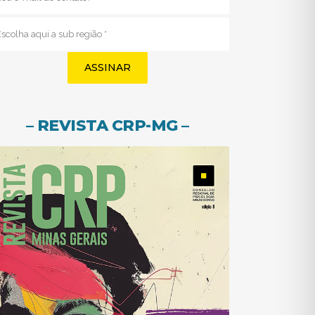
mail
(obrigatório)
Sub
região
(obrigatório)
– REVISTA CRP-MG –
(abre em nova j