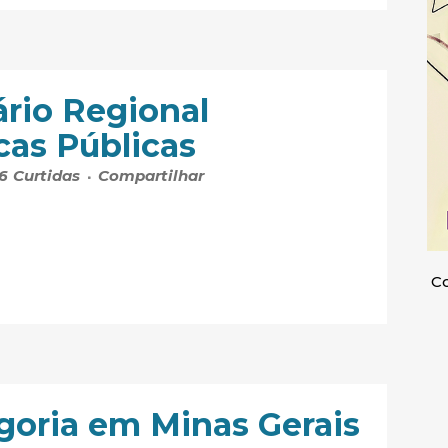
ário Regional
icas Públicas
6
Curtidas
Compartilhar
Co
goria em Minas Gerais