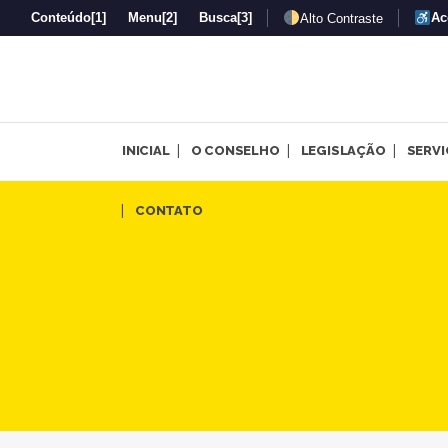
Conteúdo
[1]
Menu
[2]
Busca
[3]
Ac
Alto Contraste
INICIAL
O CONSELHO
LEGISLAÇÃO
SERV
Arquivos CRP-MG | Página 29
CONTATO