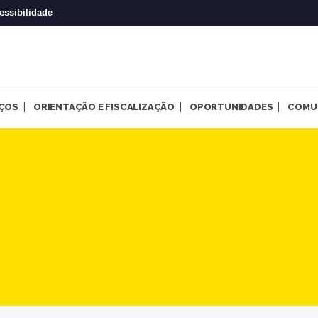
essibilidade
IÇOS
ORIENTAÇÃO E FISCALIZAÇÃO
OPORTUNIDADES
COMU
2 de 301 | CRP-MG