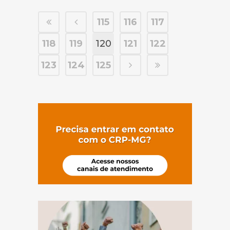
115
116
117
118
119
120
121
122
123
124
125
(abre em nov