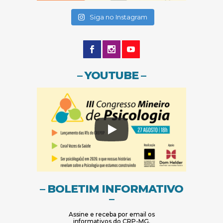
(abre em nova janela)
(abre em nova janela)
Siga no Instagram
– YOUTUBE –
– BOLETIM INFORMATIVO
–
Assine e receba por email os
informativos do CRP-MG.