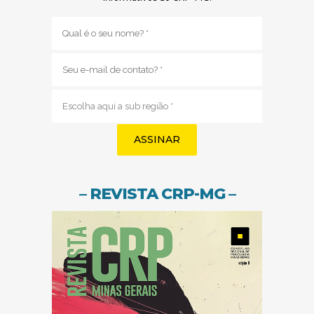
Nome
(obrigatório)
E-
mail
(obrigatório)
Sub
região
(obrigatório)
– REVISTA CRP-MG –
(abre em nov