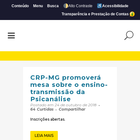
Conteúdo
Menu
Busca
Alto Contraste
Acessibilidade
Transparência e Prestação de Contas
Arquivos Destaques na Home | Página 120
CRP-MG promoverá
mesa sobre o ensino-
transmissão da
Psicanálise
Postado em 24 de outubro de 2018
64
Curtidas
Compartilhar
Inscrições abertas.
LEIA MAIS