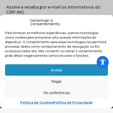
Assine e receba por e-mail os informativos do
CRP-MG.
Gerenciar o
Nome
consentimento
(obrigatório)
Para fornecer as melhores experiências, usamos tecnologias
E-
como cookies para armazenar e/ou acessar informações do
mail
dispositivo. O consentimento para essas tecnologias nos permitirá
(obrigatório)
processar dados como comportamento de navegação ou IDs
Sub
exclusivos neste site. Não consentir ou retirar o consentimento
região
pode afetar negativamente certos recursos e funções.
(obrigatório)
Aceitar
Negar
(abre em nova ja
Ver preferências
Política de Cookies
Política de Privacidade