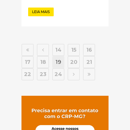
LEIA MAIS
14
15
16
17
18
19
20
21
22
23
24
(abre em nov