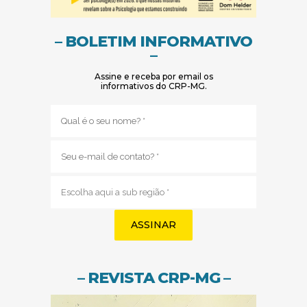
– BOLETIM INFORMATIVO
–
Assine e receba por email os
informativos do CRP-MG.
Nome
(obrigatório)
E-
mail
(obrigatório)
Sub
região
(obrigatório)
– REVISTA CRP-MG –
(abre em nov