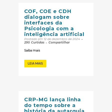
COF, COE e CDH
dialogam sobre
interfaces da
Psicologia com a
inteligência artificial
Postado em 12 de dezembro de 2024
295
Curtidas
Compartilhar
Saiba mais
LEIA MAIS
CRP-MG lança linha
do tempo sobre a
história da autarquia