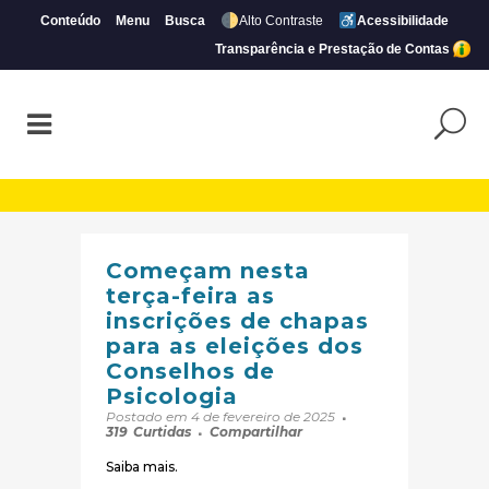
Conteúdo
Menu
Busca
Alto Contraste
Acessibilidade
Transparência e Prestação de Contas
Arquivos Destaques na Home | Página 19 
Começam nesta
terça-feira as
inscrições de chapas
para as eleições dos
Conselhos de
Psicologia
Postado em 4 de fevereiro de 2025
319
Curtidas
Compartilhar
Saiba mais.