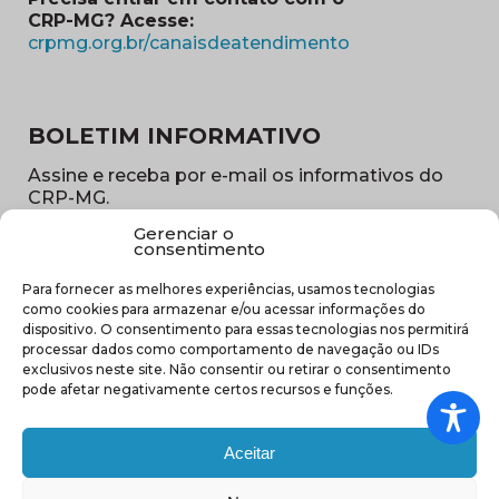
CRP-MG? Acesse:
(abre em nova ja
crpmg.org.br/canaisdeatendimento
BOLETIM INFORMATIVO
Assine e receba por e-mail os informativos do
CRP-MG.
Gerenciar o
Nome
consentimento
(obrigatório)
Para fornecer as melhores experiências, usamos tecnologias
E-
como cookies para armazenar e/ou acessar informações do
mail
dispositivo. O consentimento para essas tecnologias nos permitirá
(obrigatório)
processar dados como comportamento de navegação ou IDs
Sub
exclusivos neste site. Não consentir ou retirar o consentimento
região
pode afetar negativamente certos recursos e funções.
(obrigatório)
Aceitar