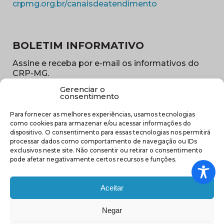
(abre em nova ja
crpmg.org.br/canaisdeatendimento
BOLETIM INFORMATIVO
Assine e receba por e-mail os informativos do
CRP-MG.
Gerenciar o
Nome
consentimento
(obrigatório)
Para fornecer as melhores experiências, usamos tecnologias
E-
como cookies para armazenar e/ou acessar informações do
mail
dispositivo. O consentimento para essas tecnologias nos permitirá
(obrigatório)
processar dados como comportamento de navegação ou IDs
Sub
exclusivos neste site. Não consentir ou retirar o consentimento
região
pode afetar negativamente certos recursos e funções.
(obrigatório)
Aceitar
Negar