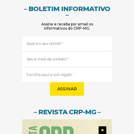
– BOLETIM INFORMATIVO
–
Assine e receba por email os
informativos do CRP-MG.
Nome
(obrigatório)
E-
mail
(obrigatório)
Sub
região
(obrigatório)
– REVISTA CRP-MG –
(abre em nov