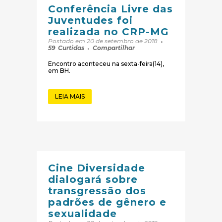
Conferência Livre das
Juventudes foi
realizada no CRP-MG
Postado em 20 de setembro de 2018
59
Curtidas
Compartilhar
Encontro aconteceu na sexta-feira(14),
em BH.
LEIA MAIS
Cine Diversidade
dialogará sobre
transgressão dos
padrões de gênero e
sexualidade