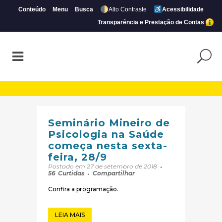
Conteúdo
Menu
Busca
Alto Contraste
Acessibilidade
Transparência e Prestação de Contas
Arquivos Eventos | Página 79 de 105 | CR
Seminário Mineiro de
Psicologia na Saúde
começa nesta sexta-
feira, 28/9
Postado em 27 de setembro de 2018
56
Curtidas
Compartilhar
Confira a programação.
LEIA MAIS