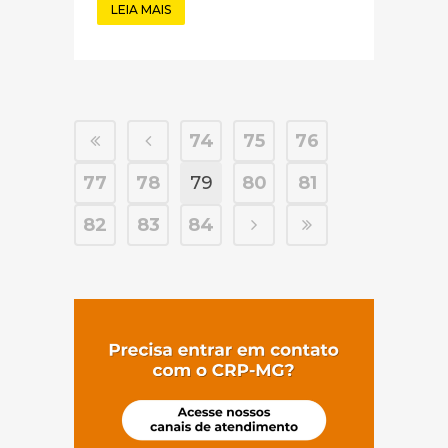
LEIA MAIS
74
75
76
77
78
79
80
81
82
83
84
(abre em nov