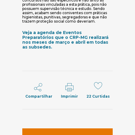
concursos não são específicos e não sinto as
profissionais vinculadas a esta prática, pois não
possuem supervisão técnica e estudo. Sendo
assim, acabam sendo coniventes com práticas
higienistas, punitivas, segregadoras e que não
trazem proteção social como deveriam.
Veja a agenda de Eventos
Preparatórios que o CRP-MG realizará
nos meses de março e abril em todas
(abre em nova janela)
as subsedes
.
Compartilhar
Imprimir
22
Curtidas
(abre em nov