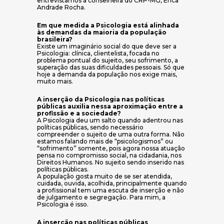
entrevistamos a conselheira do CRP-MG, Érica
Andrade Rocha.
Em que medida a Psicologia está alinhada
às demandas da maioria da população
brasileira?
Existe um imaginário social do que deve ser a
Psicologia: clínica, clientelista, focada no
problema pontual do sujeito, seu sofrimento, a
superação das suas dificuldades pessoais. Só que
hoje a demanda da população nos exige mais,
muito mais.
A inserção da Psicologia nas políticas
públicas auxilia nessa aproximação entre a
profissão e a sociedade?
A Psicologia deu um salto quando adentrou nas
políticas públicas, sendo necessário
compreender o sujeito de uma outra forma. Não
estamos falando mais de “psicologismos” ou
“sofrimento” somente, pois agora nossa atuação
pensa no compromisso social, na cidadania, nos
Direitos Humanos. No sujeito sendo inserido nas
políticas públicas.
A população gosta muito de se ser atendida,
cuidada, ouvida, acolhida, principalmente quando
a profissional tem uma escuta de inserção e não
de julgamento e segregação. Para mim, a
Psicologia é isso.
A inserção nas políticas públicas