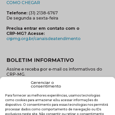
(abre em nova janela)
COMO CHEGAR
Telefone:
(31) 2138-6767
De segunda a sexta-feira
Precisa entrar em contato com o
CRP-MG? Acesse:
(abre em nova ja
crpmg.org.br/canaisdeatendimento
BOLETIM INFORMATIVO
Assine e receba por e-mail os informativos do
CRP-MG.
Gerenciar o
Nome
consentimento
(obrigatório)
Para fornecer as melhores experiências, usamos tecnologias
E-
como cookies para armazenar e/ou acessar informações do
mail
dispositivo. O consentimento para essas tecnologias nos permitirá
(obrigatório)
processar dados como comportamento de navegação ou IDs
Sub
exclusivos neste site. Não consentir ou retirar o consentimento