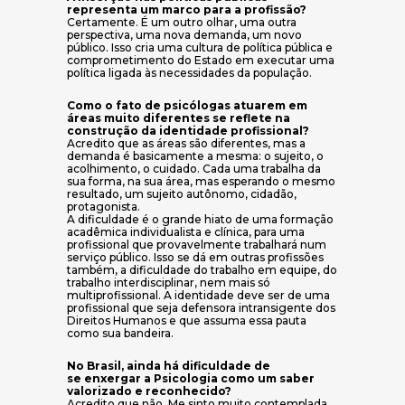
representa um marco para a profissão?
Certamente. É um outro olhar, uma outra
perspectiva, uma nova demanda, um novo
público. Isso cria uma cultura de política pública e
comprometimento do Estado em executar uma
política ligada às necessidades da população.
Como o fato de psicólogas atuarem em
áreas muito diferentes se reflete na
construção da identidade profissional?
Acredito que as áreas são diferentes, mas a
demanda é basicamente a mesma: o sujeito, o
acolhimento, o cuidado. Cada uma trabalha da
sua forma, na sua área, mas esperando o mesmo
resultado, um sujeito autônomo, cidadão,
protagonista.
A dificuldade é o grande hiato de uma formação
acadêmica individualista e clínica, para uma
profissional que provavelmente trabalhará num
serviço público. Isso se dá em outras profissões
também, a dificuldade do trabalho em equipe, do
trabalho interdisciplinar, nem mais só
multiprofissional. A identidade deve ser de uma
profissional que seja defensora intransigente dos
Direitos Humanos e que assuma essa pauta
como sua bandeira.
No Brasil, ainda há dificuldade de
se enxergar a Psicologia como um saber
valorizado e reconhecido?
Acredito que não. Me sinto muito contemplada