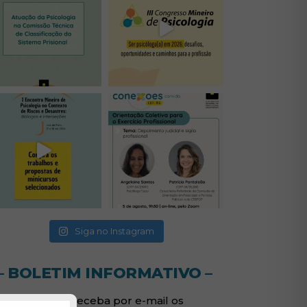
(abre em nova janela)
(abre em nova janela)
(abre em nova janela)
(abre em nova janela)
(abre em nova janela)
Siga no Instagram
– BOLETIM INFORMATIVO –
Assine e receba por e-mail os