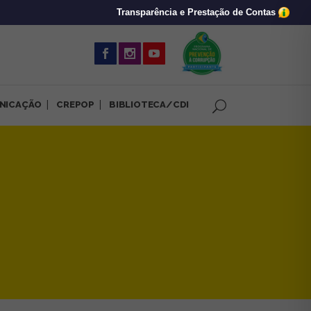
Transparência e Prestação de Contas
(abre em nova 
NICAÇÃO
CREPOP
BIBLIOTECA/CDI
e Psicologia e direitos huma