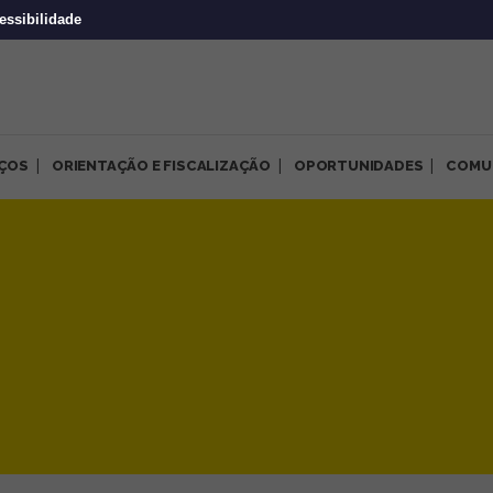
essibilidade
IÇOS
ORIENTAÇÃO E FISCALIZAÇÃO
OPORTUNIDADES
COMU
” promoveram reflexões sobr