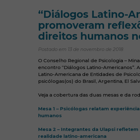
“Diálogos Latino-A
promoveram reflexõ
direitos humanos no
Postado em 13 de novembro de 2018
O Conselho Regional de Psicologia – Minas 
encontro “Diálogos Latino-Americanos”. A i
Latino-Americana de Entidades de Psicolo
psicólogas(os) do Brasil, Argentina, El Sa
Veja a cobertura das duas mesas e da ro
Mesa 1 – Psicólogas relatam experiência
(abre em nova janela)
humanos
Mesa 2 – Integrantes da Ulapsi reflete
(abre em nova
realidade latino-americana