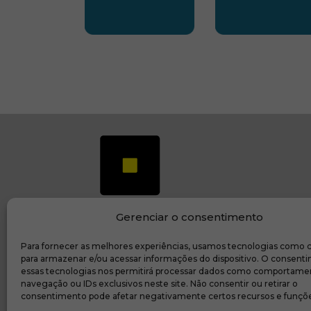
SUBSEDE CENTRO OESTE
SUBSEDE 
Gerenciar o consentimento
Para fornecer as melhores experiências, usamos tecnologias como 
(ab
Transparência e prestação de contas
para armazenar e/ou acessar informações do dispositivo. O consent
essas tecnologias nos permitirá processar dados como comportame
navegação ou IDs exclusivos neste site. Não consentir ou retirar o
consentimento pode afetar negativamente certos recursos e funçõe