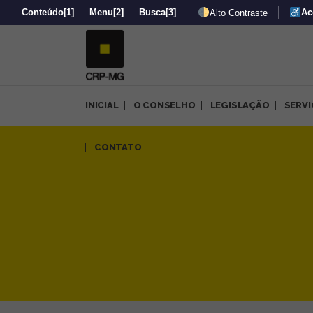
Conteúdo
[1]
Menu
[2]
Busca
[3]
Ac
Alto Contraste
INICIAL
O CONSELHO
LEGISLAÇÃO
SERV
“Diálogos Latino-Americanos
CONTATO