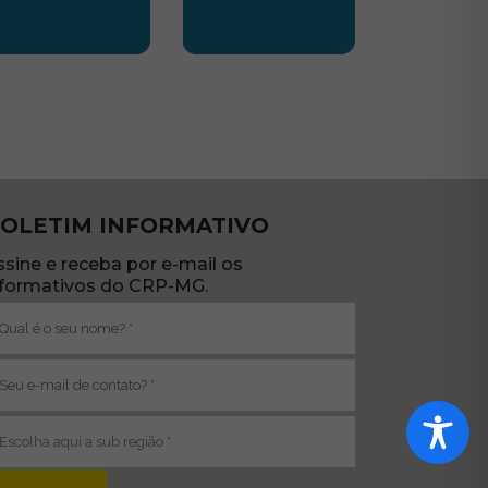
TE
UBSEDE SUL
SUBSEDE TRIANGULO
OLETIM INFORMATIVO
ssine e receba por e-mail os
nformativos do CRP-MG.
ome
brigatório)
-
ail
brigatório)
ub
egião
brigatório)
va janela)