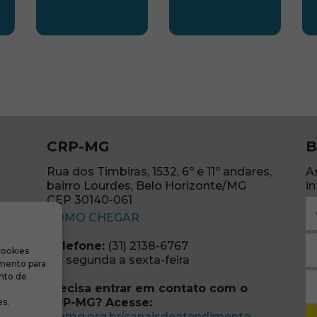
LESTE
SUBSEDE NORTE
SUBSEDE SUDES
S
CRP-MG
B
Rua dos Timbiras, 1532, 6º e 11º andares,
A
bairro Lourdes, Belo Horizonte/MG
i
CEP 30140-061
N
(abre em nova janela)
(o
COMO CHEGAR
E
Telefone:
(31) 2138-6767
cookies
m
re em nova janela)
De segunda a sexta-feira
imento para
(o
S
nto de
Precisa entrar em contato com o
r
CRP-MG? Acesse:
s.
(o
(abre em no
crpmg.org.br/canaisdeatendimento