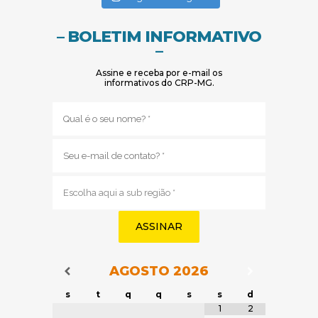
– BOLETIM INFORMATIVO
–
Assine e receba por e-mail os
informativos do CRP-MG.
Nome
(obrigatório)
E-
mail
(obrigatório)
Sub
região
(obrigatório)
AGOSTO
2026
Navegação do Calendário
Navegação
Navegação do Calendário
s
t
q
q
s
s
d
Tabela de dados
1
2