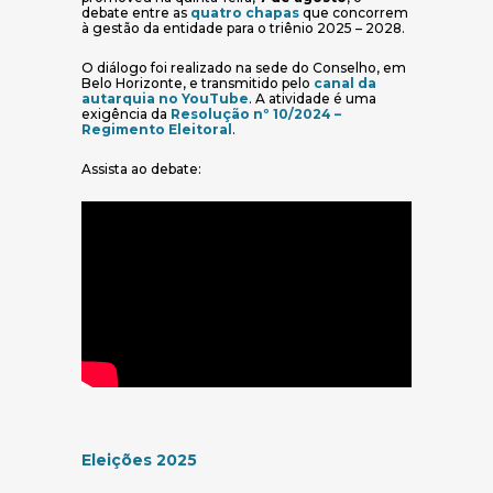
(abre em nova janela)
debate entre as
quatro chapas
que concorrem
à gestão da entidade para o triênio 2025 – 2028.
O diálogo foi realizado na sede do Conselho, em
Belo Horizonte, e transmitido pelo
canal da
(abre em nova janela)
autarquia no YouTube
. A atividade é uma
exigência da
Resolução nº 10/2024 –
(abre em nova janela)
Regimento Eleitoral
.
Assista ao debate:
Eleições 2025