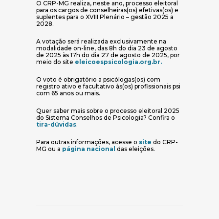
O CRP-MG realiza, neste ano, processo eleitoral
para os cargos de conselheiras(os) efetivas(os) e
suplentes para o XVIII Plenário – gestão 2025 a
2028.
A votação será realizada exclusivamente na
modalidade on-line, das 8h do dia 23 de agosto
de 2025 às 17h do dia 27 de agosto de 2025, por
(abre em nova ja
meio do site
eleicoespsicologia.org.br.
O voto é obrigatório a psicólogas(os) com
registro ativo e facultativo às(os) profissionais psi
com 65 anos ou mais.
Quer saber mais sobre o processo eleitoral 2025
do Sistema Conselhos de Psicologia? Confira o
(abre em nova janela)
tira-dúvidas
.
(abre em nova janel
Para outras informações, acesse o
site
do CRP-
(abre em nova janela)
MG ou a
página nacional
das eleições.