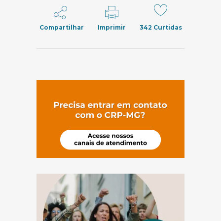
Compartilhar
Imprimir
342
Curtidas
(abre em nov