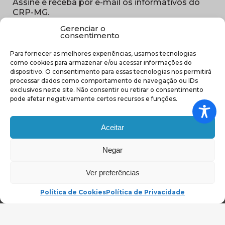
Assine e receba por e-mail os informativos do
CRP-MG.
Gerenciar o
Nome
consentimento
(obrigatório)
Para fornecer as melhores experiências, usamos tecnologias
E-
como cookies para armazenar e/ou acessar informações do
mail
dispositivo. O consentimento para essas tecnologias nos permitirá
(obrigatório)
processar dados como comportamento de navegação ou IDs
Sub
exclusivos neste site. Não consentir ou retirar o consentimento
região
pode afetar negativamente certos recursos e funções.
(obrigatório)
Aceitar
Negar
(abre em nova ja
Ver preferências
Política de Cookies
Política de Privacidade