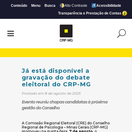
Conteúdo
Menu
Busca
Alto Contraste
Acessibilidade
Transparência e Prestação de Contas
Já está disponível a gravação do debate 
Já está disponível a
gravação do debate
eleitoral do CRP-MG
Postado em 8 de agosto de 2025
Evento reuniu chapas candidatas à próxima
gestão do Conselho
A Comissão Regional Eleitoral (CRE) do Conselho
Regional de Psicologia – Minas Gerais (CRP-MG)
promoveu na quinta-feira,
7 de agosto
, o