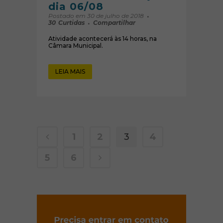
dia 06/08
Postado em 30 de julho de 2018
30
Curtidas
Compartilhar
Atividade acontecerá às 14 horas, na
Câmara Municipal.
LEIA MAIS
1
2
3
4
5
6
(abre em nov