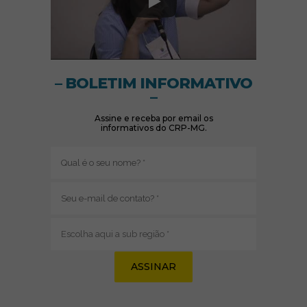
– BOLETIM INFORMATIVO
–
Assine e receba por email os
informativos do CRP-MG.
Nome
(obrigatório)
E-
mail
(obrigatório)
Sub
região
(obrigatório)