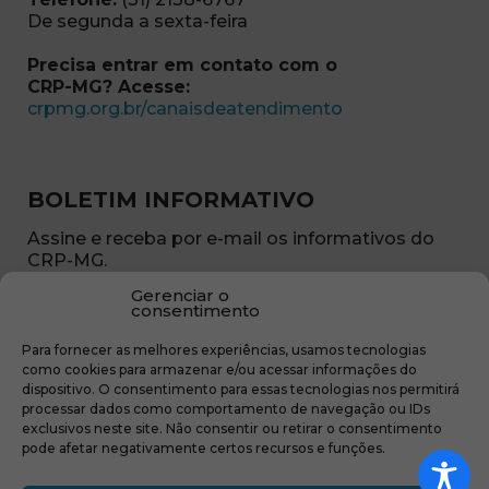
De segunda a sexta-feira
Precisa entrar em contato com o
CRP-MG? Acesse:
(abre em nova ja
crpmg.org.br/canaisdeatendimento
BOLETIM INFORMATIVO
Assine e receba por e-mail os informativos do
CRP-MG.
Gerenciar o
Nome
consentimento
(obrigatório)
Para fornecer as melhores experiências, usamos tecnologias
E-
como cookies para armazenar e/ou acessar informações do
mail
dispositivo. O consentimento para essas tecnologias nos permitirá
(obrigatório)
processar dados como comportamento de navegação ou IDs
Sub
exclusivos neste site. Não consentir ou retirar o consentimento
região
pode afetar negativamente certos recursos e funções.
(obrigatório)