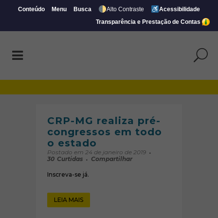
Conteúdo
Menu
Busca
Alto Contraste
Acessibilidade
Transparência e Prestação de Contas
Arquivos Leste | Página 3 de 6 | CRP-MG
CRP-MG realiza pré-
congressos em todo
o estado
Postado em 24 de janeiro de 2019
30
Curtidas
Compartilhar
Inscreva-se já.
LEIA MAIS