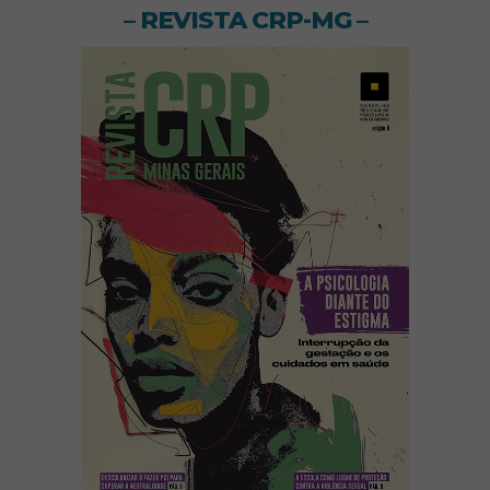
– REVISTA CRP-MG –
(abre em nov