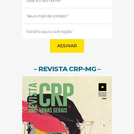
E-
mail
(obrigatório)
Sub
região
(obrigatório)
– REVISTA CRP-MG –
(abre em nov