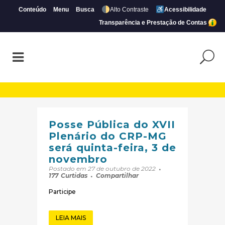
Conteúdo
Menu
Busca
Alto Contraste
Acessibilidade
Transparência e Prestação de Contas
Arquivos Eventos | Página 24 de 105 | CR
Posse Pública do XVII
Plenário do CRP-MG
será quinta-feira, 3 de
novembro
Postado em 27 de outubro de 2022
177
Curtidas
Compartilhar
Participe
LEIA MAIS