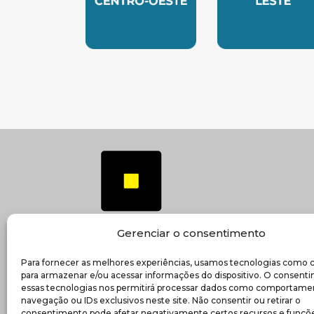
SUBSEDE CENTRO OESTE
SUBSEDE 
Gerenciar o consentimento
Para fornecer as melhores experiências, usamos tecnologias como 
(ab
Transparência e prestação de contas
para armazenar e/ou acessar informações do dispositivo. O consent
essas tecnologias nos permitirá processar dados como comportame
navegação ou IDs exclusivos neste site. Não consentir ou retirar o
consentimento pode afetar negativamente certos recursos e funçõe