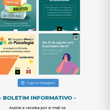
(abre em nova janela)
(abre em nova janela)
a janela)
(abre em nova janela)
(abre em nova janela)
(abre em nova janela)
Siga no Instagram
– BOLETIM INFORMATIVO –
Assine e receba por e-mail os