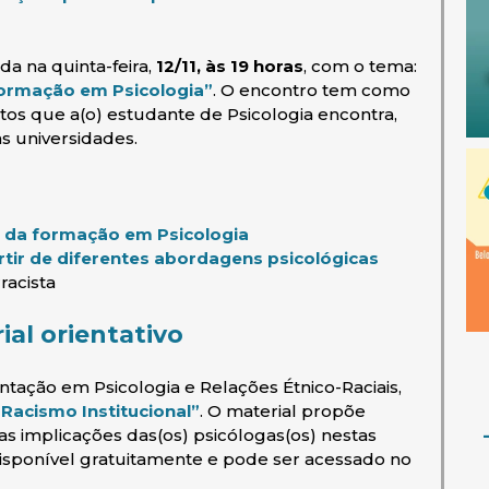
a na quinta-feira,
12/11, às 19 horas
, com o tema:
(abre em nova janela)
formação em Psicologia”
. O encontro tem como
os que a(o) estudante de Psicologia encontra,
as universidades.
(abre em nova janela)
a da formação em Psicologia
(abre em nov
tir de diferentes abordagens psicológicas
racista
al orientativo
tação em Psicologia e Relações Étnico-Raciais,
(abre em nova janela)
“Racismo Institucional”
. O material propõe
as implicações das(os) psicólogas(os) nestas
disponível gratuitamente e pode ser acessado no