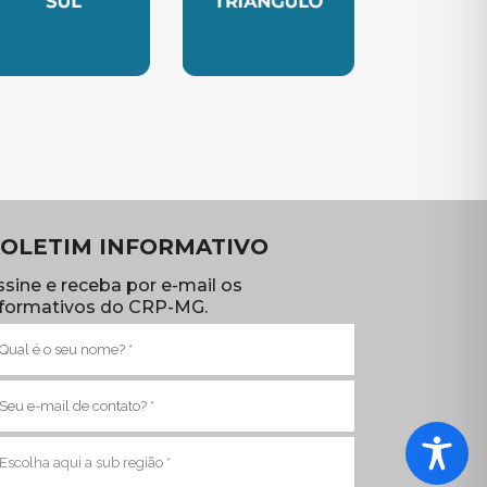
TE
UBSEDE SUL
SUBSEDE TRIANGULO
OLETIM INFORMATIVO
ssine e receba por e-mail os
nformativos do CRP-MG.
ome
brigatório)
-
ail
brigatório)
ub
egião