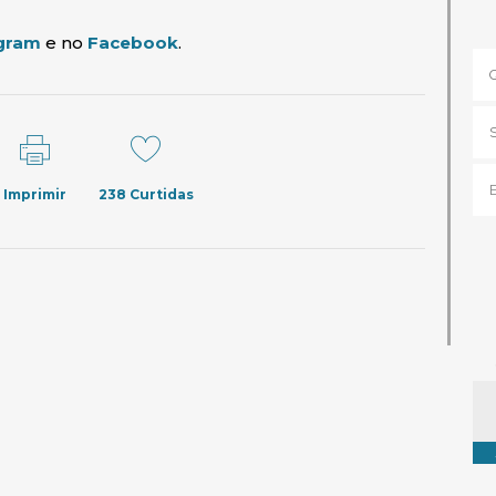
(abre em nova janela)
(abre em nova janela)
gram
e no
Facebook
.
Imprimir
238
Curtidas
Ta