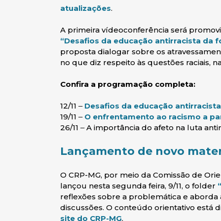
(abre em nova janela)
atualizações
.
A primeira vídeoconferência será promovid
“Desafios da educação antirracista da 
proposta dialogar sobre os atravessament
no que diz respeito às questões raciais, n
Confira a programação completa:
12/11 ‒
Desafios da educação antirracist
19/11 ‒
O enfrentamento ao racismo a par
26/11 ‒ A importância do afeto na luta antir
Lançamento de novo materi
O CRP-MG, por meio da Comissão de Orien
lançou nesta segunda feira, 9/11, o folder
reflexões sobre a problemática e aborda 
discussões. O conteúdo orientativo está 
(abre em nova janela)
site do CRP-MG
.