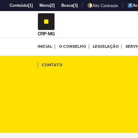
Conteúdo
[1]
Menu
[2]
Busca
[3]
Ac
Alto Contraste
INICIAL
O CONSELHO
LEGISLAÇÃO
SERV
Novembro Negro: Conselho pr
CONTATO