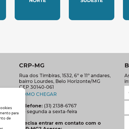
LESTE
SUBSEDE NORTE
SUBSEDE SUDES
S
CRP-MG
B
Rua dos Timbiras, 1532, 6º e 11º andares,
A
bairro Lourdes, Belo Horizonte/MG
i
CEP 30140-061
N
(abre em nova janela)
(o
COMO CHEGAR
E
Telefone:
(31) 2138-6767
cookies
m
re em nova janela)
De segunda a sexta-feira
imento para
(o
S
nto de
Precisa entrar em contato com o
r
CRP-MG? Acesse:
s.