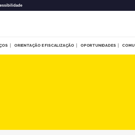
essibilidade
IÇOS
ORIENTAÇÃO E FISCALIZAÇÃO
OPORTUNIDADES
COMU
omove série de lives sobre 