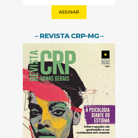
(obrigatório)
– REVISTA CRP-MG –
(abre em nov