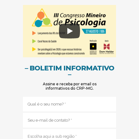
– BOLETIM INFORMATIVO
–
Assine e receba por email os
informativos do CRP-MG.
Nome
(obrigatório)
E-
mail
(obrigatório)
Sub
região