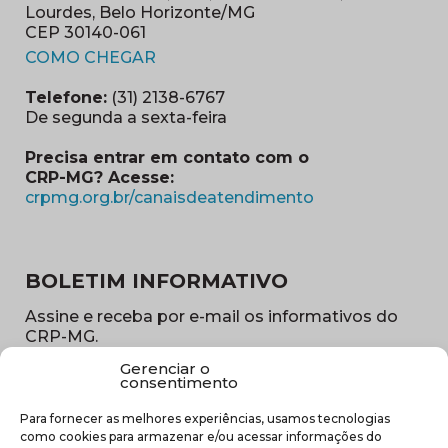
Lourdes, Belo Horizonte/MG
CEP 30140-061
(abre em nova janela)
COMO CHEGAR
Telefone:
(31) 2138-6767
De segunda a sexta-feira
Precisa entrar em contato com o
CRP-MG? Acesse:
(abre em nova ja
crpmg.org.br/canaisdeatendimento
BOLETIM INFORMATIVO
Assine e receba por e-mail os informativos do
CRP-MG.
Gerenciar o
Nome
consentimento
(obrigatório)
Para fornecer as melhores experiências, usamos tecnologias
E-
como cookies para armazenar e/ou acessar informações do