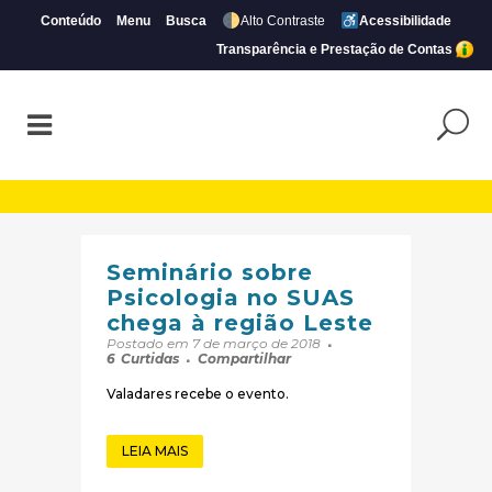
Conteúdo
Menu
Busca
Alto Contraste
Acessibilidade
Transparência e Prestação de Contas
Arquivos Comissões | Página 115 de 124 |
Seminário sobre
Psicologia no SUAS
chega à região Leste
Postado em 7 de março de 2018
6
Curtidas
Compartilhar
Valadares recebe o evento.
LEIA MAIS