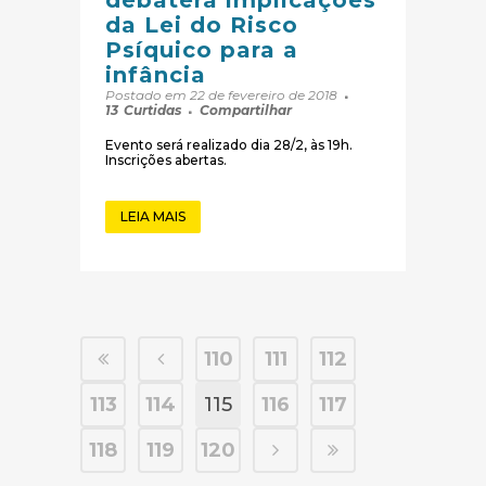
debaterá implicações
da Lei do Risco
Psíquico para a
infância
Postado em 22 de fevereiro de 2018
13
Curtidas
Compartilhar
Evento será realizado dia 28/2, às 19h.
Inscrições abertas.
LEIA MAIS
110
111
112
113
114
115
116
117
118
119
120