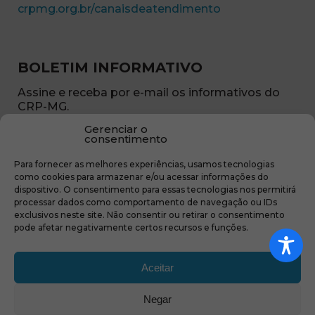
(abre em nova ja
crpmg.org.br/canaisdeatendimento
BOLETIM INFORMATIVO
Assine e receba por e-mail os informativos do
CRP-MG.
Gerenciar o
Nome
consentimento
(obrigatório)
Para fornecer as melhores experiências, usamos tecnologias
E-
como cookies para armazenar e/ou acessar informações do
mail
dispositivo. O consentimento para essas tecnologias nos permitirá
(obrigatório)
processar dados como comportamento de navegação ou IDs
Sub
exclusivos neste site. Não consentir ou retirar o consentimento
região
pode afetar negativamente certos recursos e funções.
(obrigatório)
Aceitar
Negar