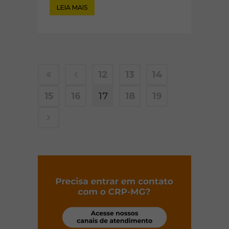
LEIA MAIS
12
13
14
15
16
17
18
19
(abre em nov