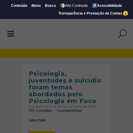
Conteúdo
Menu
Busca
Alto Contraste
Acessibilidade
Transparência e Prestação de Contas
Arquivos Notas | Página 17 de 19 | CRP-M
Psicologia,
juventudes e suicídio
foram temas
abordados pelo
Psicologia em Foco
Postado em 24 de novembro de 2016
173
Curtidas
Compartilhar
Leia mais.