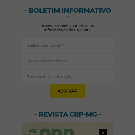
– BOLETIM INFORMATIVO
–
Assine e receba por email os
informativos do CRP-MG.
Nome
(obrigatório)
E-
mail
(obrigatório)
Sub
região
(obrigatório)
– REVISTA CRP-MG –
(abre em nov