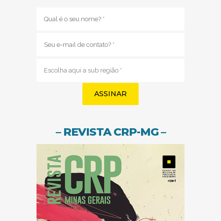
Nome
(obrigatório)
E-
mail
(obrigatório)
Sub
região
(obrigatório)
– REVISTA CRP-MG –
(abre em nov