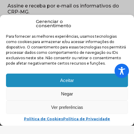
Assine e receba por e-mail os informativos do
CRP-MG.
Gerenciar o
Nome
consentimento
(obrigatório)
Para fornecer as melhores experiências, usamos tecnologias
E-
como cookies para armazenar e/ou acessar informações do
mail
dispositivo. O consentimento para essas tecnologias nos permitirá
(obrigatório)
processar dados como comportamento de navegação ou IDs
Sub
exclusivos neste site. Não consentir ou retirar o consentimento
região
pode afetar negativamente certos recursos e funções.
(obrigatório)
Aceitar
Negar
(abre em nova ja
Ver preferências
Política de Cookies
Política de Privacidade