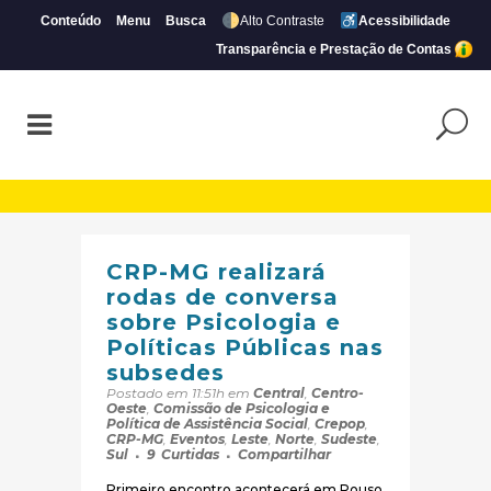
Conteúdo
Menu
Busca
Alto Contraste
Acessibilidade
Transparência e Prestação de Contas
Arquivos Centro-Oeste | Página 11 de 12 
CRP-MG realizará
rodas de conversa
sobre Psicologia e
Políticas Públicas nas
subsedes
Postado em 11:51h
em
Central
,
Centro-
Oeste
,
Comissão de Psicologia e
Política de Assistência Social
,
Crepop
,
CRP-MG
,
Eventos
,
Leste
,
Norte
,
Sudeste
,
Sul
9
Curtidas
Compartilhar
Primeiro encontro acontecerá em Pouso