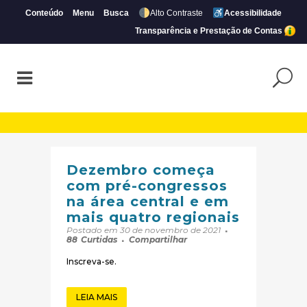
Conteúdo
Menu
Busca
Alto Contraste
Acessibilidade
Transparência e Prestação de Contas
Arquivos Eventos | Página 30 de 105 | CR
Dezembro começa
com pré-congressos
na área central e em
mais quatro regionais
Postado em 30 de novembro de 2021
88
Curtidas
Compartilhar
Inscreva-se.
LEIA MAIS