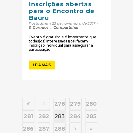
Inscrições abertas
para o Encontro de
Bauru
Postado em 23 de novembro de 2017
0
Curtidas
Compartilhar
Evento é gratuito e é importante que
todas(os) interessadas(os) façam
inscrição individual para assegurar a
participação.
LEIA MAIS
278
279
280
281
282
283
284
285
286
287
288