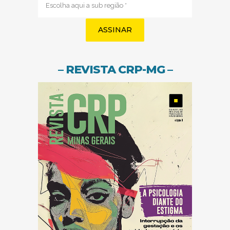
região
(obrigatório)
– REVISTA CRP-MG –
(abre em nov