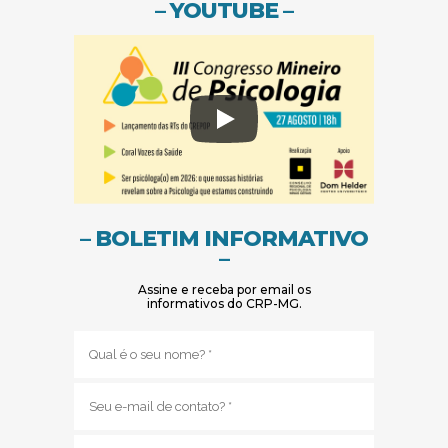
– YOUTUBE –
– BOLETIM INFORMATIVO
–
Assine e receba por email os
informativos do CRP-MG.
Nome
(obrigatório)
E-
mail
(obrigatório)
Sub