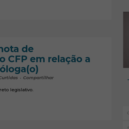
nota de
o CFP em relação a
óloga(o)
Curtidas
Compartilhar
to legislativo.