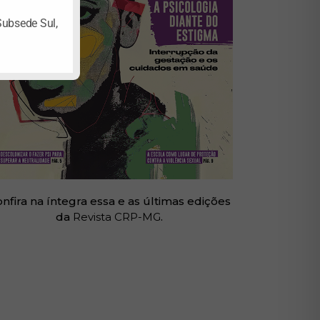
Subsede Sul,
nfira na íntegra essa e as últimas edições
da
Revista CRP-MG
.