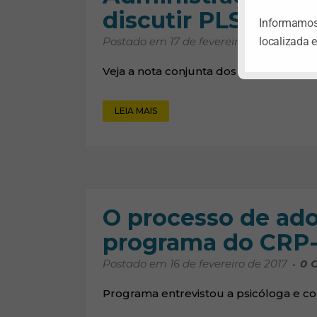
discutir PLS nº 43
Informamos 
localizada 
Postado em 17 de fevereiro de 2017
0
C
Veja a nota conjunta dos dois Conselho
LEIA MAIS
O processo de ado
programa do CRP
Postado em 16 de fevereiro de 2017
0
C
Programa entrevistou a psicóloga e c