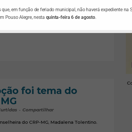
9/2015
que, em função de feriado municipal, não haverá expediente na 
em Pouso Alegre, nesta
quinta-feira 6 de agosto
.
urtidas
Compartilhar
s sobre o assunto.
Co
ção foi tema do
-MG
urtidas
Compartilhar
onselheira do CRP-MG, Madalena Tolentino.